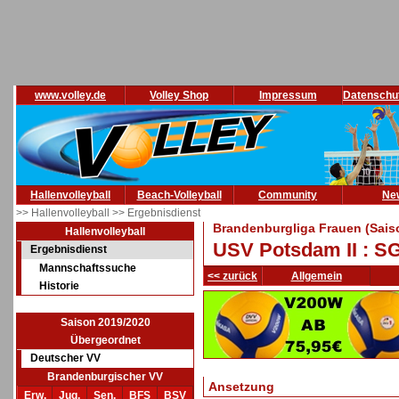
www.volley.de
Volley Shop
Impressum
Datenschu
Hallenvolleyball
Beach-Volleyball
Community
Ne
>> Hallenvolleyball
>> Ergebnisdienst
Brandenburgliga Frauen (Sais
Hallenvolleyball
USV Potsdam II : SG 
Ergebnisdienst
Mannschaftssuche
<< zurück
Allgemein
Historie
Saison 2019/2020
Übergeordnet
Deutscher VV
Brandenburgischer VV
Ansetzung
Erw.
Jug.
Sen.
BFS
BSV