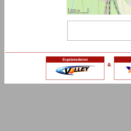
200 m
Ergebnisdienst
&