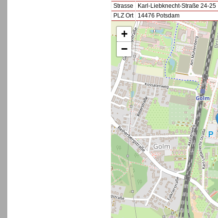
Strasse
Karl-Liebknecht-Straße 24-2
PLZ Ort
14476 Potsdam
+
−