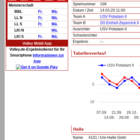
Spielnummer
108
Meisterschaft
Datum / Zeit
14.03.20 11:00
BBL
Fr.
Mä.
Team A
USV Potsdam II
LL N
Fr.
Mä.
Team B
SG Einheit Zepernick II
LL S
Fr.
Mä.
Ausrichter
USV Potsdam II
LKl N
Mä.
Schiedsrichter
LKl S
Fr.
Mä.
Ergebnis
-:-
Volley Mobil App
Volley.de-Ergebnisdienst für Ihr
Tabellenverlauf
Smartphone
Informationen zur
App
USV Potsdam II
5
10
07.09.
21.09.
26.10.
14.09.
28.09.
09.
Halle
Name
4101 / Uni-Halle Golm