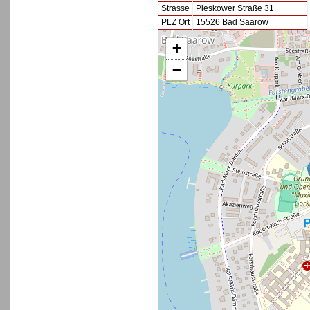
Strasse
Pieskower Straße 31
PLZ Ort
15526 Bad Saarow
+
−