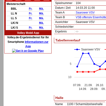
Spielnummer
104
Meisterschaft
Datum / Zeit
14.03.20 11:00
BBL
Fr.
Mä.
Team A
Saarower VSV
LL N
Fr.
Mä.
Team B
VSB offensiv Eisenhütt
LL S
Fr.
Mä.
Ausrichter
Saarower VSV
LKl N
Mä.
Schiedsrichter
LKl S
Fr.
Mä.
Ergebnis
-:-
Volley Mobil App
Volley.de-Ergebnisdienst für Ihr
Tabellenverlauf
Smartphone
Informationen zur
App
Saarower VSV
5
10
07.09.
21.09.
26.10.
14.09.
28.09.
09.
Halle
Name
1100 / Scharmützelseehalle