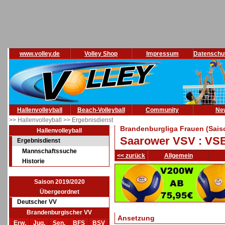
www.volley.de
Volley Shop
Impressum
Datenschu
Hallenvolleyball
Beach-Volleyball
Community
Ne
>> Hallenvolleyball
>> Ergebnisdienst
Brandenburgliga Frauen (Sais
Hallenvolleyball
Saarower VSV : VSB 
Ergebnisdienst
Mannschaftssuche
<< zurück
Allgemein
Historie
Saison 2019/2020
Übergeordnet
Deutscher VV
Brandenburgischer VV
Ansetzung
Erw.
Jug.
Sen.
BFS
BSV