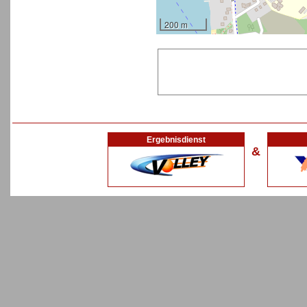
200 m
Ergebnisdienst
&