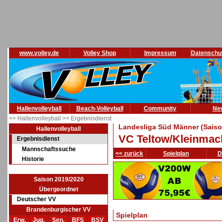
www.volley.de
Volley Shop
Impressum
Datenschu
Hallenvolleyball
Beach-Volleyball
Community
Ne
>> Hallenvolleyball
>> Ergebnisdienst
Landesliga Süd Männer (Saiso
Hallenvolleyball
VC Teltow/Kleinma
Ergebnisdienst
Mannschaftssuche
<< zurück
Spielplan
D
Historie
Saison 2019/2020
Übergeordnet
Deutscher VV
Brandenburgischer VV
Spielplan
Erw.
Jug.
Sen.
BFS
BSV