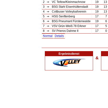
2
⇒
VC Teltow/Kleinmachnow
19
13
3
⇒
BSG Stahl Eisenhüttenstadt
19
13
4
⇒
Cottbuser Volleyballverein
19
13
5
⇒
HSG Senftenberg
17
7
6
⇒
BSG Pneumant Fürstenwalde
19
6
7
⇒
VSV Grün-Weiß 78 Erkner
17
5
8
⇒
SV Prieros Dahme II
17
0
Normal
Details
Ergebnisdienst
&