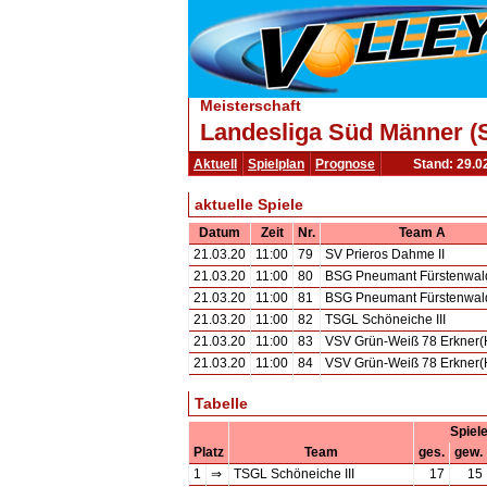
Meisterschaft
Landesliga Süd Männer (
Aktuell
Spielplan
Prognose
Stand: 29.0
aktuelle Spiele
Datum
Zeit
Nr.
Team A
21.03.20
11:00
79
SV Prieros Dahme II
21.03.20
11:00
80
BSG Pneumant Fürstenwal
21.03.20
11:00
81
BSG Pneumant Fürstenwal
21.03.20
11:00
82
TSGL Schöneiche III
21.03.20
11:00
83
VSV Grün-Weiß 78 Erkner(
21.03.20
11:00
84
VSV Grün-Weiß 78 Erkner(
Tabelle
Spiel
Platz
Team
ges.
gew.
1
⇒
TSGL Schöneiche III
17
15