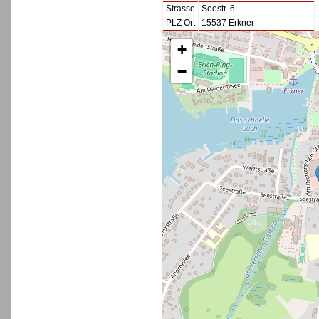
Strasse
Seestr. 6
PLZ Ort
15537 Erkner
+
−