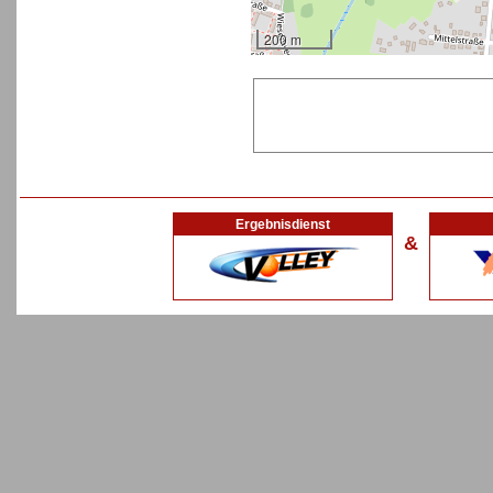
200 m
Ergebnisdienst
&