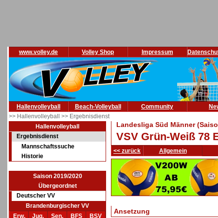
www.volley.de
Volley Shop
Impressum
Datenschu
Hallenvolleyball
Beach-Volleyball
Community
Ne
>> Hallenvolleyball
>> Ergebnisdienst
Landesliga Süd Männer (Saiso
Hallenvolleyball
VSV Grün-Weiß 78 E
Ergebnisdienst
Mannschaftssuche
<< zurück
Allgemein
Historie
Saison 2019/2020
Übergeordnet
Deutscher VV
Brandenburgischer VV
Ansetzung
Erw.
Jug.
Sen.
BFS
BSV