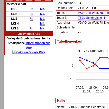
Spielnummer
84
Meisterschaft
Datum / Zeit
21.03.20 11:00
BBL
Fr.
Mä.
Team A
VSV Grün-Weiß 78 Erk
LL N
Fr.
Mä.
Team B
TSGL Schöneiche III
LL S
Fr.
Mä.
Ausrichter
VSV Grün-Weiß 78 Erk
LKl N
Mä.
Schiedsrichter
LKl S
Fr.
Mä.
Ergebnis
-:-
Volley Mobil App
Volley.de-Ergebnisdienst für Ihr
Tabellenverlauf
Smartphone
Informationen zur
App
VSV Grün-Weiß 78 
5
10
07.09.
28.09.
09.1
21.09.
26.10.
Halle
Name
2103 / Turnhalle Seestraße