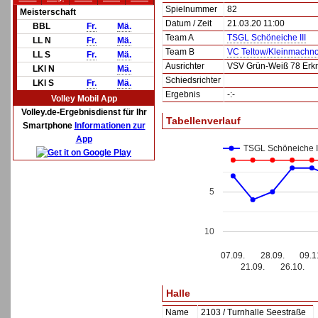
Spielnummer
82
Meisterschaft
Datum / Zeit
21.03.20 11:00
BBL
Fr.
Mä.
Team A
TSGL Schöneiche III
LL N
Fr.
Mä.
Team B
VC Teltow/Kleinmachn
LL S
Fr.
Mä.
Ausrichter
VSV Grün-Weiß 78 Erk
LKl N
Mä.
Schiedsrichter
LKl S
Fr.
Mä.
Ergebnis
-:-
Volley Mobil App
Volley.de-Ergebnisdienst für Ihr
Tabellenverlauf
Smartphone
Informationen zur
App
TSGL Schöneiche I
5
10
07.09.
28.09.
09.1
21.09.
26.10.
Halle
Name
2103 / Turnhalle Seestraße