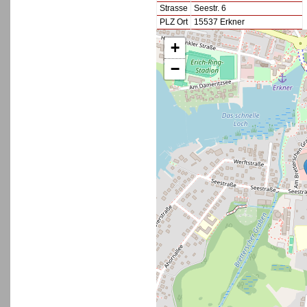
Strasse
Seestr. 6
PLZ Ort
15537 Erkner
+
−