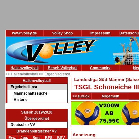
www.volley.de
Volley Shop
Impressum
Datenschu
Hallenvolleyball
Beach-Volleyball
Community
Ne
>> Hallenvolleyball
>> Ergebnisdienst
Landesliga Süd Männer (Saiso
Hallenvolleyball
TSGL Schöneiche II
Ergebnisdienst
Mannschaftssuche
<< zurück
Allgemein
Historie
Saison 2019/2020
Übergeordnet
Deutscher VV
Brandenburgischer VV
Ansetzung
Erw.
Jug.
Sen.
BFS
BSV