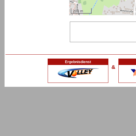
200 m
Ergebnisdienst
&