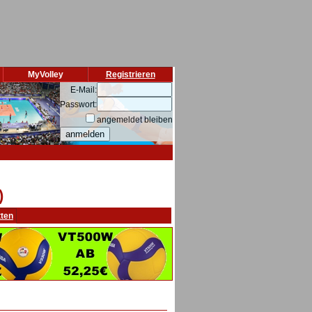
MyVolley
Registrieren
E-Mail:
Passwort:
angemeldet bleiben
)
tten