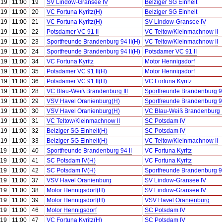
.19
11:00
19
SV Lindow-Gransee IV
Belziger SG Einheit
.19
11:00
20
VC Fortuna Kyritz(H)
Belziger SG Einheit
.19
11:00
21
VC Fortuna Kyritz(H)
SV Lindow-Gransee IV
.19
11:00
22
Potsdamer VC 91 II
VC Teltow/Kleinmachnow II
.19
11:00
23
Sportfreunde Brandenburg 94 II(H)
VC Teltow/Kleinmachnow II
.19
11:00
24
Sportfreunde Brandenburg 94 II(H)
Potsdamer VC 91 II
.19
11:00
34
VC Fortuna Kyritz
Motor Hennigsdorf
.19
11:00
35
Potsdamer VC 91 II(H)
Motor Hennigsdorf
.19
11:00
36
Potsdamer VC 91 II(H)
VC Fortuna Kyritz
.19
11:00
28
VC Blau-Weiß Brandenburg III
Sportfreunde Brandenburg 94
.19
11:00
29
VSV Havel Oranienburg(H)
Sportfreunde Brandenburg 94
.19
11:00
30
VSV Havel Oranienburg(H)
VC Blau-Weiß Brandenburg I
.19
11:00
31
VC Teltow/Kleinmachnow II
SC Potsdam IV
.19
11:00
32
Belziger SG Einheit(H)
SC Potsdam IV
.19
11:00
33
Belziger SG Einheit(H)
VC Teltow/Kleinmachnow II
.19
11:00
40
Sportfreunde Brandenburg 94 II
VC Fortuna Kyritz
.19
11:00
41
SC Potsdam IV(H)
VC Fortuna Kyritz
.19
11:00
42
SC Potsdam IV(H)
Sportfreunde Brandenburg 94
.19
11:00
37
VSV Havel Oranienburg
SV Lindow-Gransee IV
.19
11:00
38
Motor Hennigsdorf(H)
SV Lindow-Gransee IV
.19
11:00
39
Motor Hennigsdorf(H)
VSV Havel Oranienburg
.19
11:00
46
Motor Hennigsdorf
SC Potsdam IV
.19
11:00
47
VC Fortuna Kyritz(H)
SC Potsdam IV