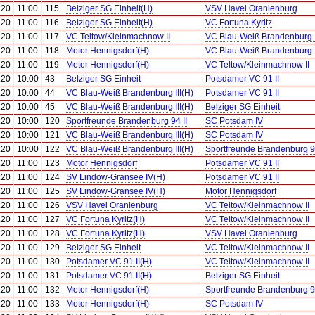
.20
11:00
115
Belziger SG Einheit(H)
VSV Havel Oranienburg
.20
11:00
116
Belziger SG Einheit(H)
VC Fortuna Kyritz
.20
11:00
117
VC Teltow/Kleinmachnow II
VC Blau-Weiß Brandenburg I
.20
11:00
118
Motor Hennigsdorf(H)
VC Blau-Weiß Brandenburg I
.20
11:00
119
Motor Hennigsdorf(H)
VC Teltow/Kleinmachnow II
.20
10:00
43
Belziger SG Einheit
Potsdamer VC 91 II
.20
10:00
44
VC Blau-Weiß Brandenburg III(H)
Potsdamer VC 91 II
.20
10:00
45
VC Blau-Weiß Brandenburg III(H)
Belziger SG Einheit
.20
10:00
120
Sportfreunde Brandenburg 94 II
SC Potsdam IV
.20
10:00
121
VC Blau-Weiß Brandenburg III(H)
SC Potsdam IV
.20
10:00
122
VC Blau-Weiß Brandenburg III(H)
Sportfreunde Brandenburg 94
.20
11:00
123
Motor Hennigsdorf
Potsdamer VC 91 II
.20
11:00
124
SV Lindow-Gransee IV(H)
Potsdamer VC 91 II
.20
11:00
125
SV Lindow-Gransee IV(H)
Motor Hennigsdorf
.20
11:00
126
VSV Havel Oranienburg
VC Teltow/Kleinmachnow II
.20
11:00
127
VC Fortuna Kyritz(H)
VC Teltow/Kleinmachnow II
.20
11:00
128
VC Fortuna Kyritz(H)
VSV Havel Oranienburg
.20
11:00
129
Belziger SG Einheit
VC Teltow/Kleinmachnow II
.20
11:00
130
Potsdamer VC 91 II(H)
VC Teltow/Kleinmachnow II
.20
11:00
131
Potsdamer VC 91 II(H)
Belziger SG Einheit
.20
11:00
132
Motor Hennigsdorf(H)
Sportfreunde Brandenburg 94
.20
11:00
133
Motor Hennigsdorf(H)
SC Potsdam IV