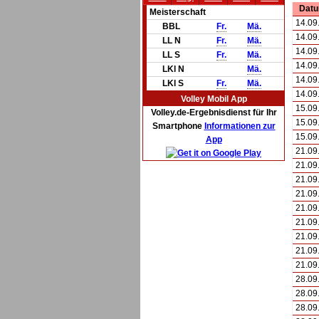
Dat
Meisterschaft
14.09
BBL
Fr.
Mä.
14.09
LL N
Fr.
Mä.
14.09
LL S
Fr.
Mä.
14.09
LKl N
Mä.
14.09
LKl S
Fr.
Mä.
14.09
Volley Mobil App
15.09
Volley.de-Ergebnisdienst für Ihr
15.09
Smartphone
Informationen zur
15.09
App
21.09
21.09
21.09
21.09
21.09
21.09
21.09
21.09
21.09
28.09
28.09
28.09