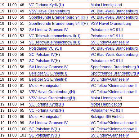
.19
11:00
48
VC Fortuna Kyritz(H)
Motor Hennigsdorf
.19
11:00
49
VSV Havel Oranienburg
VC Blau-Weiß Brandenburg I
.19
11:00
50
Sportfreunde Brandenburg 94 II(H)
VC Blau-Weiß Brandenburg I
.19
11:00
51
Sportfreunde Brandenburg 94 II(H)
VSV Havel Oranienburg
.19
11:00
52
SV Lindow-Gransee IV
Potsdamer VC 91 II
.19
11:00
53
VC Teltow/Kleinmachnow II(H)
Potsdamer VC 91 II
.19
11:00
54
VC Teltow/Kleinmachnow II(H)
SV Lindow-Gransee IV
.19
11:00
55
Potsdamer VC 91 II
VC Blau-Weiß Brandenburg I
.19
11:00
56
SC Potsdam IV(H)
VC Blau-Weiß Brandenburg I
.19
11:00
57
SC Potsdam IV(H)
Potsdamer VC 91 II
.19
11:00
58
SV Lindow-Gransee IV
Sportfreunde Brandenburg 94
.19
11:00
59
Belziger SG Einheit(H)
Sportfreunde Brandenburg 94
.19
11:00
60
Belziger SG Einheit(H)
SV Lindow-Gransee IV
.19
11:00
61
Motor Hennigsdorf
VC Teltow/Kleinmachnow II
.19
11:00
62
VSV Havel Oranienburg(H)
VC Teltow/Kleinmachnow II
.19
11:00
63
VSV Havel Oranienburg(H)
Motor Hennigsdorf
.19
11:00
64
VC Fortuna Kyritz(H)
Motor Hennigsdorf
.19
11:00
65
VC Fortuna Kyritz(H)
Potsdamer VC 91 II
.19
11:00
66
Motor Hennigsdorf
Belziger SG Einheit
.19
11:00
99
SV Lindow-Gransee IV
VC Teltow/Kleinmachnow II
.19
11:00
100
SC Potsdam IV(H)
VC Teltow/Kleinmachnow II
.19
11:00
101
SC Potsdam IV(H)
SV Lindow-Gransee IV