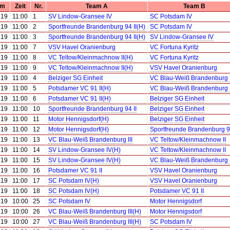
um
Zeit
Nr.
Team A
Team B
.19
11:00
1
SV Lindow-Gransee IV
SC Potsdam IV
.19
11:00
2
Sportfreunde Brandenburg 94 II(H)
SC Potsdam IV
.19
11:00
3
Sportfreunde Brandenburg 94 II(H)
SV Lindow-Gransee IV
.19
11:00
7
VSV Havel Oranienburg
VC Fortuna Kyritz
.19
11:00
8
VC Teltow/Kleinmachnow II(H)
VC Fortuna Kyritz
.19
11:00
9
VC Teltow/Kleinmachnow II(H)
VSV Havel Oranienburg
.19
11:00
4
Belziger SG Einheit
VC Blau-Weiß Brandenburg I
.19
11:00
5
Potsdamer VC 91 II(H)
VC Blau-Weiß Brandenburg I
.19
11:00
6
Potsdamer VC 91 II(H)
Belziger SG Einheit
.19
11:00
10
Sportfreunde Brandenburg 94 II
Belziger SG Einheit
.19
11:00
11
Motor Hennigsdorf(H)
Belziger SG Einheit
.19
11:00
12
Motor Hennigsdorf(H)
Sportfreunde Brandenburg 94
.19
11:00
13
VC Blau-Weiß Brandenburg III
VC Teltow/Kleinmachnow II
.19
11:00
14
SV Lindow-Gransee IV(H)
VC Teltow/Kleinmachnow II
.19
11:00
15
SV Lindow-Gransee IV(H)
VC Blau-Weiß Brandenburg I
.19
11:00
16
Potsdamer VC 91 II
VSV Havel Oranienburg
.19
11:00
17
SC Potsdam IV(H)
VSV Havel Oranienburg
.19
11:00
18
SC Potsdam IV(H)
Potsdamer VC 91 II
.19
10:00
25
SC Potsdam IV
Motor Hennigsdorf
.19
10:00
26
VC Blau-Weiß Brandenburg III(H)
Motor Hennigsdorf
.19
10:00
27
VC Blau-Weiß Brandenburg III(H)
SC Potsdam IV