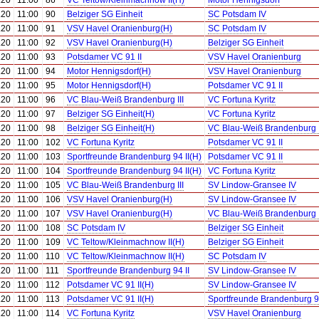
.20
11:00
86
VC Teltow/Kleinmachnow II(H)
Motor Hennigsdorf
.20
11:00
90
Belziger SG Einheit
SC Potsdam IV
.20
11:00
91
VSV Havel Oranienburg(H)
SC Potsdam IV
.20
11:00
92
VSV Havel Oranienburg(H)
Belziger SG Einheit
.20
11:00
93
Potsdamer VC 91 II
VSV Havel Oranienburg
.20
11:00
94
Motor Hennigsdorf(H)
VSV Havel Oranienburg
.20
11:00
95
Motor Hennigsdorf(H)
Potsdamer VC 91 II
.20
11:00
96
VC Blau-Weiß Brandenburg III
VC Fortuna Kyritz
.20
11:00
97
Belziger SG Einheit(H)
VC Fortuna Kyritz
.20
11:00
98
Belziger SG Einheit(H)
VC Blau-Weiß Brandenburg I
.20
11:00
102
VC Fortuna Kyritz
Potsdamer VC 91 II
.20
11:00
103
Sportfreunde Brandenburg 94 II(H)
Potsdamer VC 91 II
.20
11:00
104
Sportfreunde Brandenburg 94 II(H)
VC Fortuna Kyritz
.20
11:00
105
VC Blau-Weiß Brandenburg III
SV Lindow-Gransee IV
.20
11:00
106
VSV Havel Oranienburg(H)
SV Lindow-Gransee IV
.20
11:00
107
VSV Havel Oranienburg(H)
VC Blau-Weiß Brandenburg I
.20
11:00
108
SC Potsdam IV
Belziger SG Einheit
.20
11:00
109
VC Teltow/Kleinmachnow II(H)
Belziger SG Einheit
.20
11:00
110
VC Teltow/Kleinmachnow II(H)
SC Potsdam IV
.20
11:00
111
Sportfreunde Brandenburg 94 II
SV Lindow-Gransee IV
.20
11:00
112
Potsdamer VC 91 II(H)
SV Lindow-Gransee IV
.20
11:00
113
Potsdamer VC 91 II(H)
Sportfreunde Brandenburg 94
.20
11:00
114
VC Fortuna Kyritz
VSV Havel Oranienburg