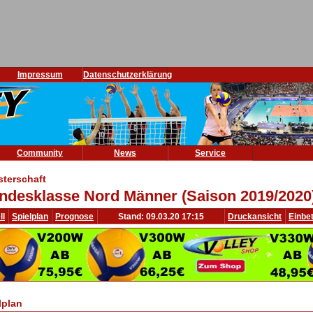
Impressum
Datenschutzerklärung
Community
News
Service
sterschaft
ndesklasse Nord Männer (Saison 2019/2020
ll
Spielplan
Prognose
Stand: 09.03.20 17:15
Druckansicht
Einbe
lplan