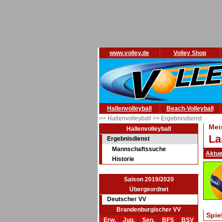
www.volley.de
Volley Shop
Hallenvolleyball
Beach-Volleyball
>> Hallenvolleyball
>> Ergebnisdienst
Mei
Hallenvolleyball
La
Ergebnisdienst
Mannschaftssuche
Aktue
Historie
Saison 2019/2020
Übergeordnet
Deutscher VV
Brandenburgischer VV
Spie
Erw.
Jug.
Sen.
BFS
BSV