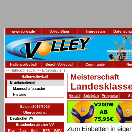
www.volley.de
Volley Shop
Impressum
Datenschu
Hallenvolleyball
Beach-Volleyball
Community
Ne
>> Hallenvolleyball
>> Ergebnisdienst
Meisterschaft
Hallenvolleyball
Ergebnisdienst
Landesklasse
Mannschaftssuche
Historie
Aktuell
Spielplan
Prognose
St
Saison 2019/2020
Übergeordnet
Deutscher VV
Brandenburgischer VV
Zum Einbetten in eige
Erw.
Jug.
Sen.
BFS
BSV