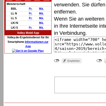
verwenden. Sie dürfen 
Meisterschaft
BBL
Fr.
Mä.
entfernen.
LL N
Fr.
Mä.
Wenn Sie an weiteren 
LL S
Fr.
Mä.
LKl N
Mä.
in Ihre Internetseite in
LKl S
Fr.
Mä.
in Verbindung.
Volley Mobil App
Volley.de-Ergebnisdienst für Ihr
Smartphone
Informationen zur
App