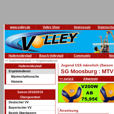
www.volley.de
Volley Shop
Impressum
Datenschu
Hallenvolleyball
Beach-Volleyball
Community
Ne
>> Hallenvolleyball
>> Ergebnisdienst
Jugend U16 männlich (Saison 
Hallenvolleyball
SG Moosburg : MTV 
Ergebnisdienst
Mannschaftssuche
<< zurück
Allgemein
Historie
Saison 2018/2019
Übergeordnet
Deutscher VV
Bayerischer VV
Ansetzung
Bezirk Oberbayern