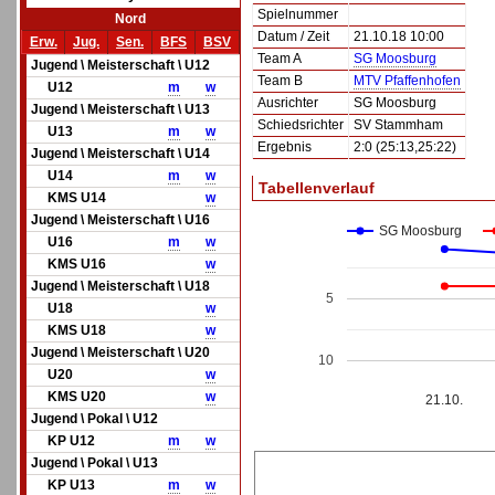
Spielnummer
Nord
Datum / Zeit
21.10.18 10:00
Erw.
Jug.
Sen.
BFS
BSV
Team A
SG Moosburg
Jugend \ Meisterschaft \ U12
Team B
MTV Pfaffenhofen
U12
m
w
Ausrichter
SG Moosburg
Jugend \ Meisterschaft \ U13
Schiedsrichter
SV Stammham
U13
m
w
Ergebnis
2:0 (25:13,25:22)
Jugend \ Meisterschaft \ U14
U14
m
w
Tabellenverlauf
KMS U14
w
Jugend \ Meisterschaft \ U16
SG Moosburg
U16
m
w
KMS U16
w
Jugend \ Meisterschaft \ U18
5
U18
w
KMS U18
w
Jugend \ Meisterschaft \ U20
10
U20
w
KMS U20
w
21.10.
Jugend \ Pokal \ U12
KP U12
m
w
Jugend \ Pokal \ U13
KP U13
m
w