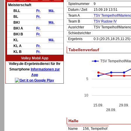
Spielnummer
9
Meisterschaft
Datum / Zeit
15.09.19 13:51
BLL
Fr.
Mä.
Team A
TSV Tempelhof/Mariend
BL
Fr.
Team B
TSV Rudow IV
BKl
Mä.
Ausrichter
TSV Tempelhof/Mariend
BKl A
Fr.
Schiedsrichter
BKl B
Fr.
Ergebnis
0:3 (20:25,18:25,11:25)
KL
Mä.
KL A
Fr.
Tabellenverlauf
KL B
Fr.
Volley Mobil App
TSV Tempelhof/Mar
Volley.de-Ergebnisdienst für Ihr
Smartphone
Informationen zur
App
5
10
15.09.
29.09.
28.09.
Halle
Name
156, Tempelhof