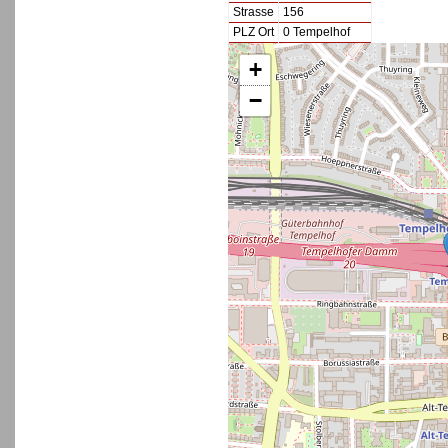
Strasse
156
PLZ Ort
0 Tempelhof
+
−