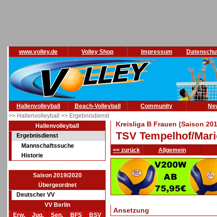
www.volley.de
Volley Shop
Impressum
Datenschu
Hallenvolleyball
Beach-Volleyball
Community
Ne
>> Hallenvolleyball
>> Ergebnisdienst
Kreisliga B Frauen (Saison 20
Hallenvolleyball
TSV Tempelhof/Mari
Ergebnisdienst
Mannschaftssuche
<< zurück
Allgemein
Historie
Saison 2019/2020
Übergeordnet
Deutscher VV
VV Berlin
Ansetzung
Erw.
Jug.
Sen.
BFS
BSV