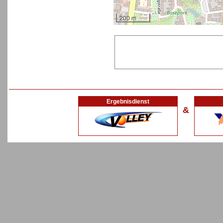
200 m
Ergebnisdienst
&