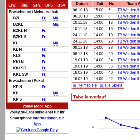
Datum
Zeit
Nr.
Team 
Erw.
Jug.
Sen.
BFS
BSV
06.10.18
15:00
5
TB Weiden II
Erwachsene \ Meisterschaft
06.10.18
15:00
6
TB Weiden II
BZL
Fr.
Mä.
10.11.18
14:00
13
TB Weiden II
BZKL
Mä.
10.11.18
14:00
15
TB Weiden II
BZKL N
Fr.
24.11.18
14:00
19
TB Weiden II
BZKL S
Fr.
24.11.18
14:00
20
TB Weiden II
KL
Mä.
08.12.18
14:00
28
TB Weiden II
KL N
Fr.
08.12.18
14:00
29
TB Weiden II
KLS
Fr.
19.01.19
14:00
34
TB Weiden II
KKLN
Fr.
19.01.19
14:00
36
TB Weiden II
KKLSO
Fr.
16.02.19
14:00
40
TB Weiden II
KKL SW
Fr.
16.02.19
14:00
42
TB Weiden II
Erwachsene \ Pokal
📅 Heimspiele
📅 alle Spiele
KP N
Fr.
KP
Mä.
Tabellenverlauf
KP S
Fr.
Volley Mobil App
Volley.de-Ergebnisdienst für Ihr
Smartphone
Informationen zur
App
5