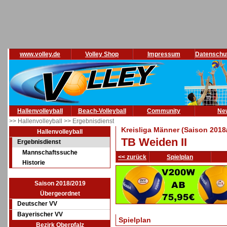
www.volley.de
Volley Shop
Impressum
Datenschu
Hallenvolleyball
Beach-Volleyball
Community
Ne
>> Hallenvolleyball
>> Ergebnisdienst
Kreisliga Männer (Saison 2018
Hallenvolleyball
TB Weiden II
Ergebnisdienst
Mannschaftssuche
<< zurück
Spielplan
Historie
Saison 2018/2019
Übergeordnet
Deutscher VV
Bayerischer VV
Spielplan
Bezirk Oberpfalz