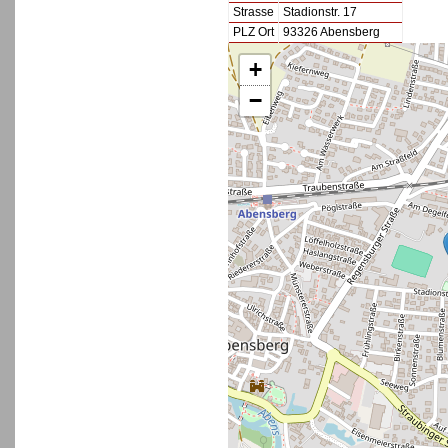
Strasse
Stadionstr. 17
PLZ Ort
93326 Abensberg
+
−