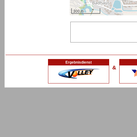
300 m
Ergebnisdienst
&