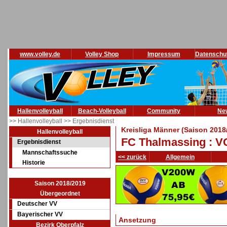
www.volley.de
Volley Shop
Impressum
Datenschu
Hallenvolleyball
Beach-Volleyball
Community
Ne
>> Hallenvolleyball
>> Ergebnisdienst
Kreisliga Männer (Saison 2018
Hallenvolleyball
FC Thalmassing : VC
Ergebnisdienst
Mannschaftssuche
<< zurück
Allgemein
Historie
Saison 2018/2019
Übergeordnet
Deutscher VV
Bayerischer VV
Ansetzung
Bezirk Oberpfalz