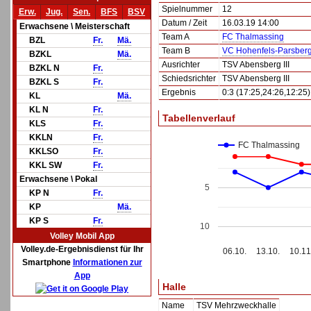
Spielnummer
12
Erw.
Jug.
Sen.
BFS
BSV
Datum / Zeit
16.03.19 14:00
Erwachsene \ Meisterschaft
Team A
FC Thalmassing
BZL
Fr.
Mä.
Team B
VC Hohenfels-Parsberg 
BZKL
Mä.
Ausrichter
TSV Abensberg III
BZKL N
Fr.
Schiedsrichter
TSV Abensberg III
BZKL S
Fr.
Ergebnis
0:3 (17:25,24:26,12:25)
KL
Mä.
KL N
Fr.
Tabellenverlauf
KLS
Fr.
KKLN
Fr.
FC Thalmassing
KKLSO
Fr.
KKL SW
Fr.
Erwachsene \ Pokal
5
KP N
Fr.
KP
Mä.
KP S
Fr.
10
Volley Mobil App
Volley.de-Ergebnisdienst für Ihr
06.10.
13.10.
10.11
Smartphone
Informationen zur
App
Halle
Name
TSV Mehrzweckhalle