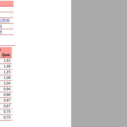
5,25:9)
5)
9)
e
Quot.
1,62
1,49
1,15
1,08
1,04
0,94
0,88
0,87
0,87
0,75
0,75