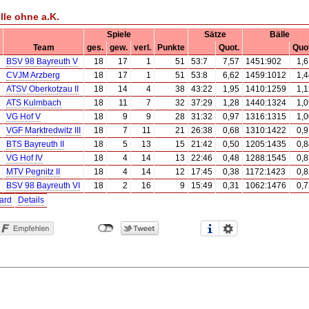
lle ohne a.K.
Spiele
Sätze
Bälle
Team
ges.
gew.
verl.
Punkte
Quot.
Quot
BSV 98 Bayreuth V
18
17
1
51
53:7
7,57
1451:902
1,6
CVJM Arzberg
18
17
1
51
53:8
6,62
1459:1012
1,4
ATSV Oberkotzau II
18
14
4
38
43:22
1,95
1410:1259
1,1
ATS Kulmbach
18
11
7
32
37:29
1,28
1440:1324
1,0
VG Hof V
18
9
9
28
31:32
0,97
1316:1315
1,0
VGF Marktredwitz III
18
7
11
21
26:38
0,68
1310:1422
0,9
BTS Bayreuth II
18
5
13
15
21:42
0,50
1205:1435
0,8
VG Hof IV
18
4
14
13
22:46
0,48
1288:1545
0,8
MTV Pegnitz II
18
4
14
12
17:45
0,38
1172:1423
0,8
BSV 98 Bayreuth VI
18
2
16
9
15:49
0,31
1062:1476
0,7
ard
Details