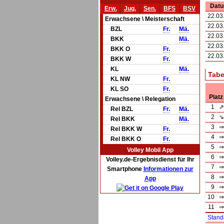
Dat
Erw.
Jug.
Sen.
BFS
BSV
22.03
Erwachsene \ Meisterschaft
22.03
BZL
Fr.
Mä.
22.03
BKK
Mä.
22.03
BKK O
Fr.
22.03
BKK W
Fr.
KL
Mä.
Tabe
KL NW
Fr.
KL SO
Fr.
Platz
Erwachsene \ Relegation
1
⇗
Rel BZL
Fr.
Mä.
2
⇘
Rel BKK
Mä.
3
⇒
Rel BKK W
Fr.
4
⇒
Rel BKK O
Fr.
5
⇒
Volley Mobil App
6
⇒
Volley.de-Ergebnisdienst für Ihr
7
⇒
Smartphone
Informationen zur
8
⇒
App
9
⇒
10
⇒
11
⇒
Stand