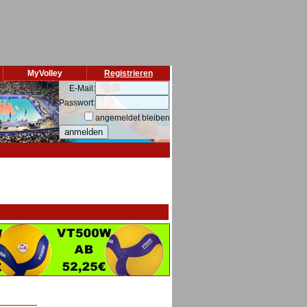
MyVolley
Registrieren
E-Mail:
Passwort:
angemeldet bleiben