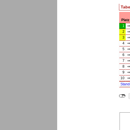
Tabe
Platz
1
⇒
2
⇒
3
⇒
4
⇒
5
⇒
6
⇒
7
⇒
8
⇒
9
⇒
10
⇒
Stand