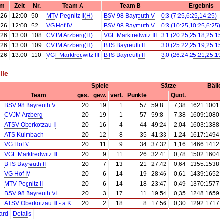
um
Zeit
Nr.
Team A
Team B
Ergebnis
.26
12:00
50
MTV Pegnitz II(H)
BSV 98 Bayreuth V
0:3 (7:25,6:25,14:25)
.26
12:00
52
VG Hof IV
BSV 98 Bayreuth V
0:3 (10:25,10:25,6:25)
.26
13:00
108
CVJM Arzberg(H)
VGF Marktredwitz III
3:1 (20:25,25:18,25:1
.26
13:00
109
CVJM Arzberg(H)
BTS Bayreuth II
3:0 (25:22,25:19,25:1
.26
13:00
110
VGF Marktredwitz III
BTS Bayreuth II
3:0 (26:24,25:21,25:1
lle
Spiele
Sätze
Bäll
Team
ges.
gew.
verl.
Punkte
Quot.
BSV 98 Bayreuth V
20
19
1
57
59:8
7,38
1621:1001
CVJM Arzberg
20
19
1
57
59:8
7,38
1609:1080
ATSV Oberkotzau II
20
16
4
44
49:24
2,04
1603:1388
ATS Kulmbach
20
12
8
35
41:33
1,24
1617:1494
VG Hof V
20
11
9
34
37:32
1,16
1466:1412
VGF Marktredwitz III
20
9
11
26
32:41
0,78
1502:1604
BTS Bayreuth II
20
7
13
21
27:42
0,64
1355:1538
VG Hof IV
20
6
14
19
28:46
0,61
1439:1652
MTV Pegnitz II
20
6
14
18
23:47
0,49
1370:1577
BSV 98 Bayreuth VI
20
3
17
11
19:54
0,35
1248:1659
ATSV Oberkotzau III - a.K.
20
2
18
8
17:56
0,30
1292:1717
ard
Details