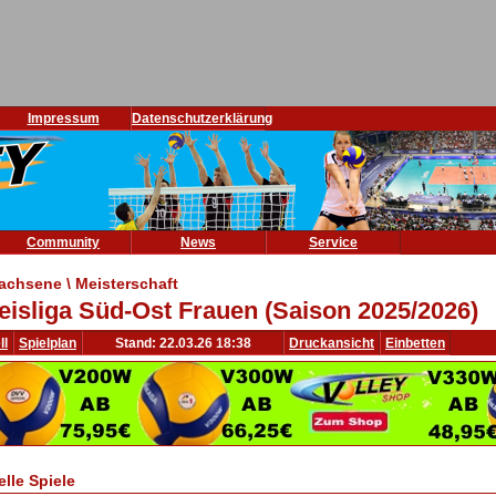
Impressum
Datenschutzerklärung
Community
News
Service
achsene \ Meisterschaft
eisliga Süd-Ost Frauen (Saison 2025/2026)
ll
Spielplan
Stand: 22.03.26 18:38
Druckansicht
Einbetten
elle Spiele