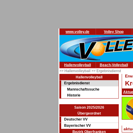
www.volley.de
Volley Shop
Hallenvolleyball
Beach-Volleyball
>> Hallenvolleyball
>> Ergebnisdienst
Erw
Hallenvolleyball
Kr
Ergebnisdienst
Mannschaftssuche
Aktue
Historie
Saison 2025/2026
Übergeordnet
Deutscher VV
Bayerischer VV
aktu
Bezirk Oberfranken