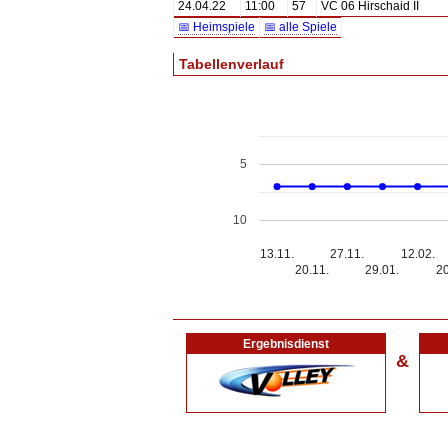
24.04.22
11:00
57
VC 06 Hirschaid II
📅 Heimspiele
📅 alle Spiele
Tabellenverlauf
5
10
13.11.
27.11.
12.02.
20.11.
29.01.
20
Ergebnisdienst
&