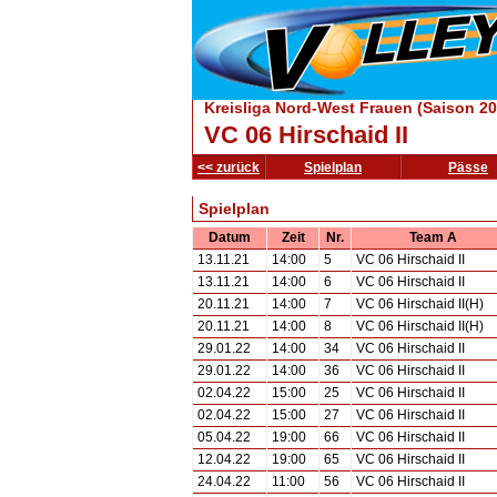
Kreisliga Nord-West Frauen (Saison 20
VC 06 Hirschaid II
<< zurück
Spielplan
Pässe
Spielplan
Datum
Zeit
Nr.
Team A
13.11.21
14:00
5
VC 06 Hirschaid II
13.11.21
14:00
6
VC 06 Hirschaid II
20.11.21
14:00
7
VC 06 Hirschaid II(H)
20.11.21
14:00
8
VC 06 Hirschaid II(H)
29.01.22
14:00
34
VC 06 Hirschaid II
29.01.22
14:00
36
VC 06 Hirschaid II
02.04.22
15:00
25
VC 06 Hirschaid II
02.04.22
15:00
27
VC 06 Hirschaid II
05.04.22
19:00
66
VC 06 Hirschaid II
12.04.22
19:00
65
VC 06 Hirschaid II
24.04.22
11:00
56
VC 06 Hirschaid II