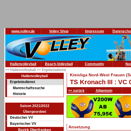
www.volley.de
Volley Shop
Impressum
Datenschu
Hallenvolleyball
Beach-Volleyball
Community
Ne
>> Hallenvolleyball
>> Ergebnisdienst
Kreisliga Nord-West Frauen (S
Hallenvolleyball
TS Kronach III : VC 
Ergebnisdienst
Mannschaftssuche
<< zurück
Allgemein
Historie
Saison 2021/2022
Übergeordnet
Deutscher VV
Bayerischer VV
Ansetzung
Bezirk Oberfranken