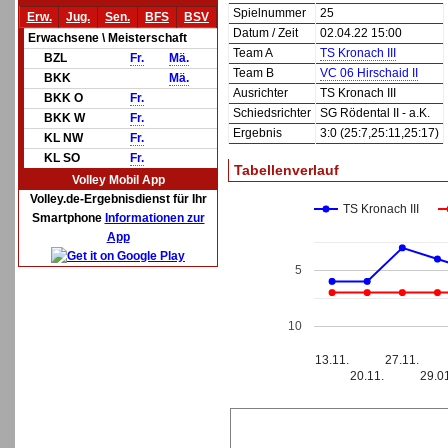
Spielnummer
25
Erw.
Jug.
Sen.
BFS
BSV
Datum / Zeit
02.04.22 15:00
Erwachsene \ Meisterschaft
Team A
TS Kronach III
BZL
Fr.
Mä.
Team B
VC 06 Hirschaid II
BKK
Mä.
Ausrichter
TS Kronach III
BKK O
Fr.
Schiedsrichter
SG Rödental II - a.K.
BKK W
Fr.
Ergebnis
3:0 (25:7,25:11,25:17)
KL NW
Fr.
KL SO
Fr.
Tabellenverlauf
Volley Mobil App
Volley.de-Ergebnisdienst für Ihr
TS Kronach III
Smartphone
Informationen zur
App
5
10
13.11.
27.11.
20.11.
29.0