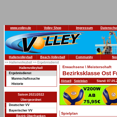
www.volley.de
Volley Shop
Impressum
Datenschu
Hallenvolleyball
Beach-Volleyball
Community
Ne
>> Hallenvolleyball
>> Ergebnisdienst
Erwachsene \ Meisterschaft
Hallenvolleyball
Bezirksklasse Ost F
Ergebnisdienst
Mannschaftssuche
Aktuell
Spielplan
Stand: 07.05.
Historie
Saison 2021/2022
Übergeordnet
Deutscher VV
Bayerischer VV
Spielplan
Bezirk Oberfranken