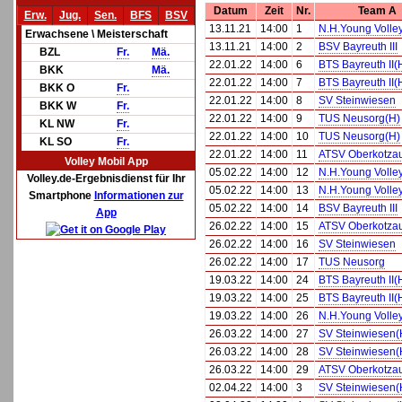
Datum
Zeit
Nr.
Team A
Erw.
Jug.
Sen.
BFS
BSV
13.11.21
14:00
1
N.H.Young Volleys
Erwachsene \ Meisterschaft
13.11.21
14:00
2
BSV Bayreuth III
BZL
Fr.
Mä.
22.01.22
14:00
6
BTS Bayreuth II(
BKK
Mä.
22.01.22
14:00
7
BTS Bayreuth II(
BKK O
Fr.
22.01.22
14:00
8
SV Steinwiesen
BKK W
Fr.
22.01.22
14:00
9
TUS Neusorg(H)
KL NW
Fr.
22.01.22
14:00
10
TUS Neusorg(H)
KL SO
Fr.
22.01.22
14:00
11
ATSV Oberkotza
Volley Mobil App
05.02.22
14:00
12
N.H.Young Volleys
Volley.de-Ergebnisdienst für Ihr
05.02.22
14:00
13
N.H.Young Volleys
Smartphone
Informationen zur
05.02.22
14:00
14
BSV Bayreuth III
App
26.02.22
14:00
15
ATSV Oberkotza
26.02.22
14:00
16
SV Steinwiesen
26.02.22
14:00
17
TUS Neusorg
19.03.22
14:00
24
BTS Bayreuth II(
19.03.22
14:00
25
BTS Bayreuth II(
19.03.22
14:00
26
N.H.Young Volleys
26.03.22
14:00
27
SV Steinwiesen(
26.03.22
14:00
28
SV Steinwiesen(
26.03.22
14:00
29
ATSV Oberkotza
02.04.22
14:00
3
SV Steinwiesen(