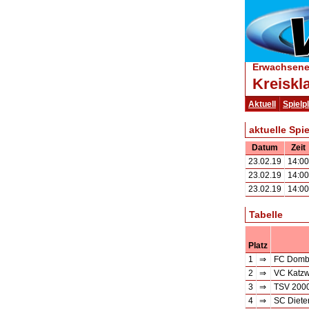
Erwachsene 
Kreiskl
Aktuell
Spielp
aktuelle Spie
Datum
Zeit
23.02.19
14:00
23.02.19
14:00
23.02.19
14:00
Tabelle
Platz
1
⇒
FC Dombü
2
⇒
VC Katz
3
⇒
TSV 2000
4
⇒
SC Diete