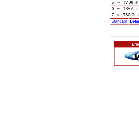
5
⇒
TV 06 Th
6
⇒
TSV Ans
7
⇒
TSG Gesl
Standard
Detai
Erg