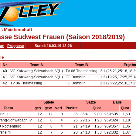
\ Meisterschaft
asse Südwest Frauen (Saison 2018/2019)
lan
Prognose
Stand: 16.03.19 13:26
le
Nr.
Team A
Team B
Ergebn
40
VC Katzwang-Schwabach IV(H)
TV 06 Thalmässing
3:1 (25:21,25:18,18:2
41
VC Katzwang-Schwabach IV(H)
FC Dombühl II
1:3 (19:25,17:25,25:1
42
TV 06 Thalmässing
FC Dombühl II
2:3 (25:22,25:16,17:2
Spiele
Sätze
Bälle
Team
ges.
gew.
verl.
Punkte
Quot.
Quot.
hl II
12
12
0
35
36:4
9,00
969:635
1,53
wang-Schwabach IV
12
8
4
26
29:15
1,93
969:824
1,18
 Rothenburg II
12
8
4
21
24:19
1,26
909:857
1,06
rsheim
12
7
5
20
24:18
1,33
892:832
1,07