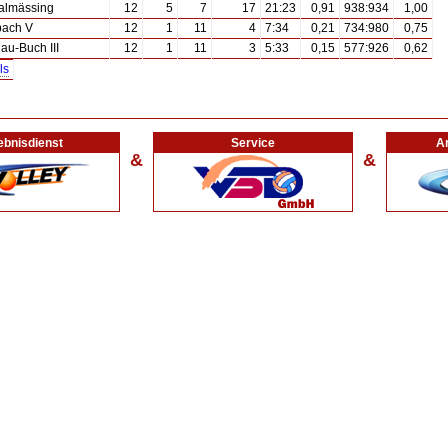
almässing
12
5
7
17
21:23
0,91
938:934
1,00
bach V
12
1
11
4
7:34
0,21
734:980
0,75
au-Buch III
12
1
11
3
5:33
0,15
577:926
0,62
ls
ebnisdienst
Service
Ar
&
&