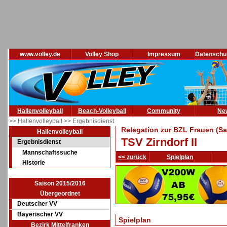
www.volley.de
Volley Shop
Impressum
Datenschu
Hallenvolleyball
Beach-Volleyball
Community
Ne
>> Hallenvolleyball
>> Ergebnisdienst
Relegation zur BZL Frauen (Sa
Hallenvolleyball
TSV Zirndorf II
Ergebnisdienst
Mannschaftssuche
<< zurück
Spielplan
Historie
Saison 2015/2016
Übergeordnet
Deutscher VV
Bayerischer VV
Spielplan
Bezirk Mittelfranken