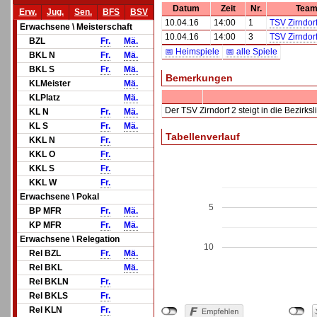
Datum
Zeit
Nr.
Team
Erw.
Jug.
Sen.
BFS
BSV
10.04.16
14:00
1
TSV Zirndorf
Erwachsene \ Meisterschaft
10.04.16
14:00
3
TSV Zirndorf
BZL
Fr.
Mä.
📅 Heimspiele
📅 alle Spiele
BKL N
Fr.
Mä.
BKL S
Fr.
Mä.
Bemerkungen
KLMeister
Mä.
KLPlatz
Mä.
Der TSV Zirndorf 2 steigt in die Bezirksl
KL N
Fr.
Mä.
KL S
Fr.
Mä.
Tabellenverlauf
KKL N
Fr.
KKL O
Fr.
KKL S
Fr.
KKL W
Fr.
Erwachsene \ Pokal
5
BP MFR
Fr.
Mä.
KP MFR
Fr.
Mä.
Erwachsene \ Relegation
10
Rel BZL
Fr.
Mä.
Rel BKL
Mä.
Rel BKLN
Fr.
Rel BKLS
Fr.
Rel KLN
Fr.