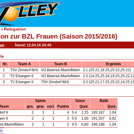
\ Relegation
ion zur BZL Frauen (Saison 2015/2016)
lan
Stand: 12.04.16 20:45
le
Nr.
Team A
Team B
Ergebnis
1
TSV Zirndorf II(H)
VG Baiersd./Marloffstein
3:1 (25:22,18:25,25:22,25:22)
2
TV Erlangen II
VG Baiersd./Marloffstein
2:3 (14:25,25:18,19:25,25:22,1
3
TV Erlangen II
TSV Zirndorf II(H)
3:2 (25:21,17:25,25:22,14:25,1
Spiele
Sätze
Bälle
Team
ges.
gew.
verl.
Punkte
Quot.
Quot.
orf II
2
1
1
4
5:4
1,25
195:187
1,04
en II
2
1
1
3
5:5
1,00
191:207
0,92
d./Marloffstein
2
1
1
2
4:5
0,80
196:188
1,04
ls