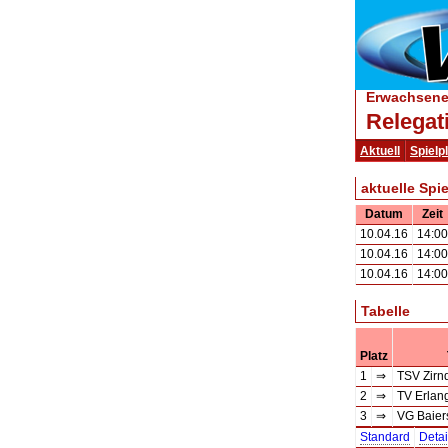
Erwachsene 
Relegat
Aktuell
Spielp
aktuelle Spie
Datum
Zeit
10.04.16
14:00
10.04.16
14:00
10.04.16
14:00
Tabelle
Platz
1
⇒
TSV Zirnd
2
⇒
TV Erlang
3
⇒
VG Baiers
Standard
Detai