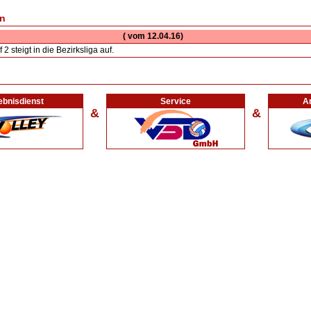
n
( vom 12.04.16)
2 steigt in die Bezirksliga auf.
ebnisdienst
Service
Ar
&
&