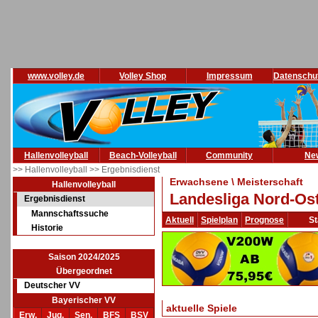
www.volley.de
Volley Shop
Impressum
Datenschu
Hallenvolleyball
Beach-Volleyball
Community
Ne
>> Hallenvolleyball
>> Ergebnisdienst
Erwachsene \ Meisterschaft
Hallenvolleyball
Landesliga Nord-Ost
Ergebnisdienst
Mannschaftssuche
Aktuell
Spielplan
Prognose
St
Historie
Saison 2024/2025
Übergeordnet
Deutscher VV
Bayerischer VV
aktuelle Spiele
Erw.
Jug.
Sen.
BFS
BSV