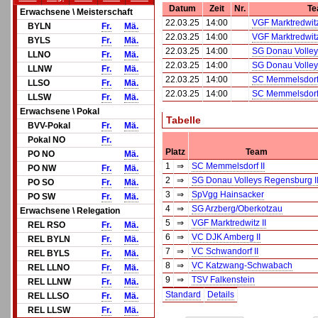
Datum
Zeit
Nr.
Te
Erwachsene \ Meisterschaft
22.03.25
14:00
VGF Marktredwitz
BYLN
Fr.
Mä.
22.03.25
14:00
VGF Marktredwitz
BYLS
Fr.
Mä.
22.03.25
14:00
SG Donau Volley
LLNO
Fr.
Mä.
22.03.25
14:00
SG Donau Volley
LLNW
Fr.
Mä.
22.03.25
14:00
SC Memmelsdorf 
LLSO
Fr.
Mä.
22.03.25
14:00
SC Memmelsdorf 
LLSW
Fr.
Mä.
Erwachsene \ Pokal
Tabelle
BVV-Pokal
Fr.
Mä.
Pokal NO
Fr.
Platz
Team
PO NO
Mä.
1
⇒
SC Memmelsdorf II
PO NW
Fr.
Mä.
2
⇒
SG Donau Volleys Regensburg II
PO SO
Fr.
Mä.
3
⇒
SpVgg Hainsacker
PO SW
Fr.
Mä.
4
⇒
SG Arzberg/Oberkotzau
Erwachsene \ Relegation
5
⇒
VGF Marktredwitz II
REL RSO
Fr.
Mä.
6
⇒
VC DJK Amberg II
REL BYLN
Fr.
Mä.
7
⇒
VC Schwandorf II
REL BYLS
Fr.
Mä.
8
⇒
VC Katzwang-Schwabach
REL LLNO
Fr.
Mä.
9
⇒
TSV Falkenstein
REL LLNW
Fr.
Mä.
Standard
Details
REL LLSO
Fr.
Mä.
REL LLSW
Fr.
Mä.