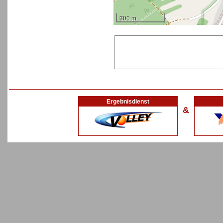
300 m
Ergebnisdienst
&