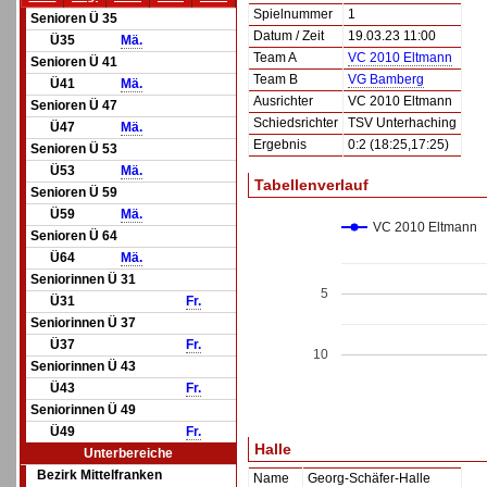
Spielnummer
1
Senioren Ü 35
Datum / Zeit
19.03.23 11:00
Ü35
Mä.
Team A
VC 2010 Eltmann
Senioren Ü 41
Team B
VG Bamberg
Ü41
Mä.
Ausrichter
VC 2010 Eltmann
Senioren Ü 47
Schiedsrichter
TSV Unterhaching
Ü47
Mä.
Ergebnis
0:2 (18:25,17:25)
Senioren Ü 53
Ü53
Mä.
Tabellenverlauf
Senioren Ü 59
Ü59
Mä.
VC 2010 Eltmann
Senioren Ü 64
Ü64
Mä.
Seniorinnen Ü 31
5
Ü31
Fr.
Seniorinnen Ü 37
Ü37
Fr.
10
Seniorinnen Ü 43
Ü43
Fr.
Seniorinnen Ü 49
Ü49
Fr.
Halle
Unterbereiche
Bezirk Mittelfranken
Name
Georg-Schäfer-Halle