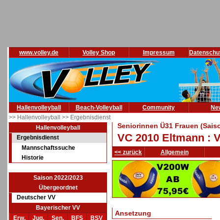
www.volley.de
Volley Shop
Impressum
Datenschu
Hallenvolleyball
Beach-Volleyball
Community
Ne
>> Hallenvolleyball
>> Ergebnisdienst
Seniorinnen Ü31 Frauen (Sais
Hallenvolleyball
VC 2010 Eltmann :
Ergebnisdienst
Mannschaftssuche
<< zurück
Allgemein
Historie
Saison 2022/2023
Übergeordnet
Deutscher VV
Bayerischer VV
Ansetzung
Erw.
Jug.
Sen.
BFS
BSV