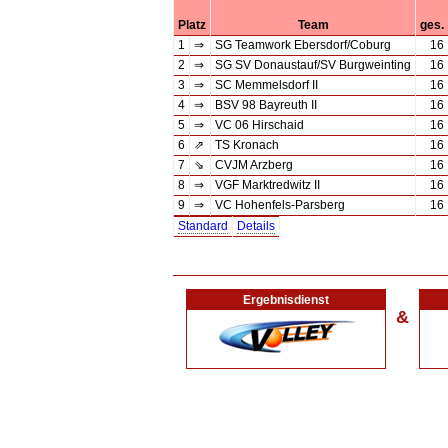
Platz
Team
ges.
1
⇒
SG Teamwork Ebersdorf/Coburg
16
2
⇒
SG SV Donaustauf/SV Burgweinting
16
3
⇒
SC Memmelsdorf II
16
4
⇒
BSV 98 Bayreuth II
16
5
⇒
VC 06 Hirschaid
16
6
⇗
TS Kronach
16
7
⇘
CVJM Arzberg
16
8
⇒
VGF Marktredwitz II
16
9
⇒
VC Hohenfels-Parsberg
16
Standard
Details
Ergebnisdienst
&