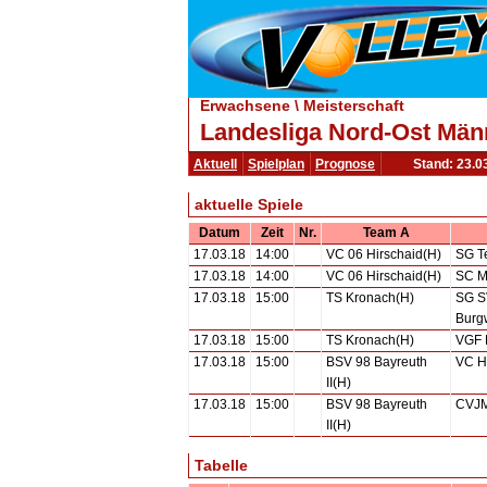
Erwachsene \ Meisterschaft
Landesliga Nord-Ost Männ
Aktuell
Spielplan
Prognose
Stand: 23.0
aktuelle Spiele
Datum
Zeit
Nr.
Team A
17.03.18
14:00
VC 06 Hirschaid(H)
SG T
17.03.18
14:00
VC 06 Hirschaid(H)
SC M
17.03.18
15:00
TS Kronach(H)
SG S
Burg
17.03.18
15:00
TS Kronach(H)
VGF M
17.03.18
15:00
BSV 98 Bayreuth
VC H
II(H)
17.03.18
15:00
BSV 98 Bayreuth
CVJM
II(H)
Tabelle