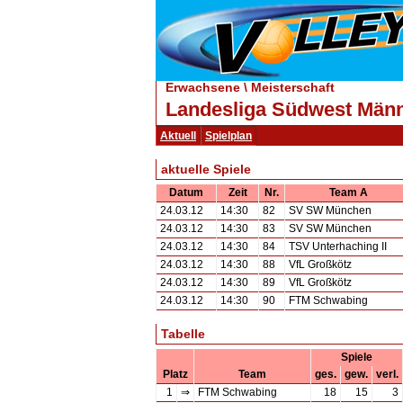
Erwachsene \ Meisterschaft
Landesliga Südwest Männ
Aktuell
Spielplan
aktuelle Spiele
Datum
Zeit
Nr.
Team A
24.03.12
14:30
82
SV SW München
24.03.12
14:30
83
SV SW München
24.03.12
14:30
84
TSV Unterhaching II
24.03.12
14:30
88
VfL Großkötz
24.03.12
14:30
89
VfL Großkötz
24.03.12
14:30
90
FTM Schwabing
Tabelle
Spiele
Platz
Team
ges.
gew.
verl.
1
⇒
FTM Schwabing
18
15
3