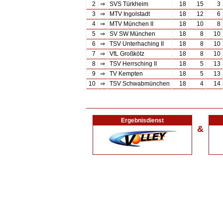
2
⇒
SVS Türkheim
18
15
3
3
⇒
MTV Ingolstadt
18
12
6
4
⇒
MTV München II
18
10
8
5
⇒
SV SW München
18
8
10
6
⇒
TSV Unterhaching II
18
8
10
7
⇒
VfL Großkötz
18
8
10
8
⇒
TSV Herrsching II
18
5
13
9
⇒
TV Kempten
18
5
13
10
⇒
TSV Schwabmünchen
18
4
14
Ergebnisdienst
&