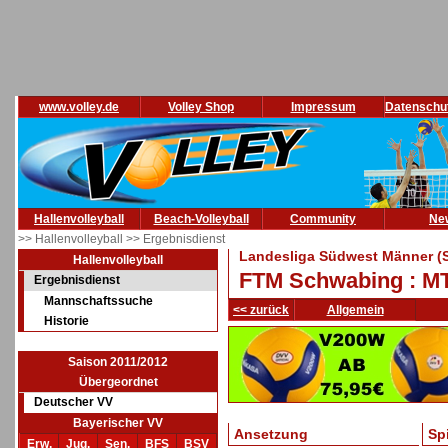
www.volley.de
Volley Shop
Impressum
Datenschu
Hallenvolleyball
Beach-Volleyball
Community
Ne
>> Hallenvolleyball
>> Ergebnisdienst
Landesliga Südwest Männer (S
Hallenvolleyball
FTM Schwabing : MT
Ergebnisdienst
Mannschaftssuche
<< zurück
Allgemein
Historie
Saison 2011/2012
Übergeordnet
Deutscher VV
Bayerischer VV
Ansetzung
Sp
Erw.
Jug.
Sen.
BFS
BSV