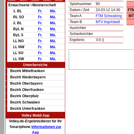
Spielnummer
90
Erwachsene \ Meisterschaft
Datum / Zeit
24.03.12 14:30
FTM
1. BL
Fr.
Mä.
Team A
FTM Schwabing
MTV
RL SO
Fr.
Mä.
Team B
MTV Ingolstadt
2. BL
Fr.
Mä.
Ausrichter
ByL N
Fr.
Mä.
Schiedsrichter
ByL S
Fr.
Mä.
Ergebnis
3:0 ()
LL NO
Fr.
Mä.
LL NW
Fr.
Mä.
LL SO
Fr.
Mä.
LL SW
Fr.
Mä.
Unterbereiche
Bezirk Mittelfranken
Bezirk Niederbayern
Bezirk Oberbayern
Bezirk Oberfranken
Bezirk Oberpfalz
Bezirk Schwaben
Bezirk Unterfranken
Volley Mobil App
Volley.de-Ergebnisdienst für Ihr
Smartphone
Informationen zur
App