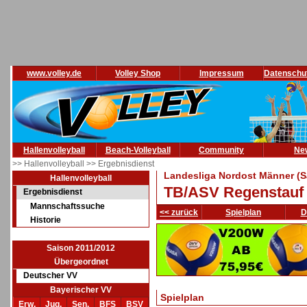
www.volley.de
Volley Shop
Impressum
Datenschu
Hallenvolleyball
Beach-Volleyball
Community
Ne
>> Hallenvolleyball
>> Ergebnisdienst
Landesliga Nordost Männer (S
Hallenvolleyball
TB/ASV Regenstauf 
Ergebnisdienst
Mannschaftssuche
<< zurück
Spielplan
D
Historie
Saison 2011/2012
Übergeordnet
Deutscher VV
Bayerischer VV
Spielplan
Erw.
Jug.
Sen.
BFS
BSV