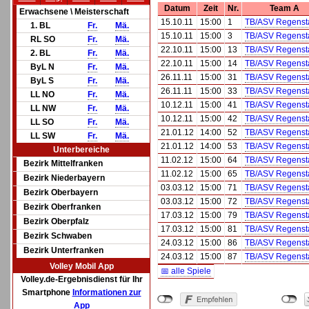
Datum
Zeit
Nr.
Team A
Erwachsene \ Meisterschaft
15.10.11
15:00
1
TB/ASV Regensta
1. BL
Fr.
Mä.
15.10.11
15:00
3
TB/ASV Regensta
RL SO
Fr.
Mä.
22.10.11
15:00
13
TB/ASV Regensta
2. BL
Fr.
Mä.
22.10.11
15:00
14
TB/ASV Regensta
ByL N
Fr.
Mä.
26.11.11
15:00
31
TB/ASV Regensta
ByL S
Fr.
Mä.
26.11.11
15:00
33
TB/ASV Regensta
LL NO
Fr.
Mä.
10.12.11
15:00
41
TB/ASV Regensta
LL NW
Fr.
Mä.
10.12.11
15:00
42
TB/ASV Regensta
LL SO
Fr.
Mä.
21.01.12
14:00
52
TB/ASV Regensta
LL SW
Fr.
Mä.
21.01.12
14:00
53
TB/ASV Regensta
Unterbereiche
11.02.12
15:00
64
TB/ASV Regensta
Bezirk Mittelfranken
11.02.12
15:00
65
TB/ASV Regensta
Bezirk Niederbayern
03.03.12
15:00
71
TB/ASV Regensta
Bezirk Oberbayern
03.03.12
15:00
72
TB/ASV Regensta
Bezirk Oberfranken
17.03.12
15:00
79
TB/ASV Regensta
Bezirk Oberpfalz
17.03.12
15:00
81
TB/ASV Regensta
Bezirk Schwaben
24.03.12
15:00
86
TB/ASV Regensta
Bezirk Unterfranken
24.03.12
15:00
87
TB/ASV Regensta
Volley Mobil App
📅 alle Spiele
Volley.de-Ergebnisdienst für Ihr
Smartphone
Informationen zur
App