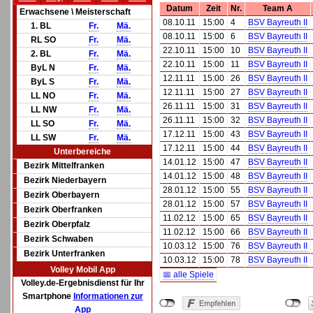
Datum
Zeit
Nr.
Team A
Erwachsene \ Meisterschaft
08.10.11
15:00
4
BSV Bayreuth II
1. BL
Fr.
Mä.
08.10.11
15:00
6
BSV Bayreuth II
RL SO
Fr.
Mä.
22.10.11
15:00
10
BSV Bayreuth II
2. BL
Fr.
Mä.
22.10.11
15:00
11
BSV Bayreuth II
ByL N
Fr.
Mä.
12.11.11
15:00
26
BSV Bayreuth II
ByL S
Fr.
Mä.
12.11.11
15:00
27
BSV Bayreuth II
LL NO
Fr.
Mä.
26.11.11
15:00
31
BSV Bayreuth II
LL NW
Fr.
Mä.
26.11.11
15:00
32
BSV Bayreuth II
LL SO
Fr.
Mä.
17.12.11
15:00
43
BSV Bayreuth II
LL SW
Fr.
Mä.
17.12.11
15:00
44
BSV Bayreuth II
Unterbereiche
14.01.12
15:00
47
BSV Bayreuth II
Bezirk Mittelfranken
14.01.12
15:00
48
BSV Bayreuth II
Bezirk Niederbayern
28.01.12
15:00
55
BSV Bayreuth II
Bezirk Oberbayern
28.01.12
15:00
57
BSV Bayreuth II
Bezirk Oberfranken
11.02.12
15:00
65
BSV Bayreuth II
Bezirk Oberpfalz
11.02.12
15:00
66
BSV Bayreuth II
Bezirk Schwaben
10.03.12
15:00
76
BSV Bayreuth II
Bezirk Unterfranken
10.03.12
15:00
78
BSV Bayreuth II
Volley Mobil App
📅 alle Spiele
Volley.de-Ergebnisdienst für Ihr
Smartphone
Informationen zur
App