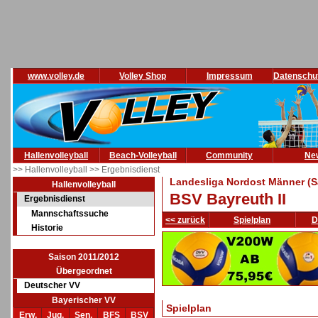
www.volley.de
Volley Shop
Impressum
Datenschu
Hallenvolleyball
Beach-Volleyball
Community
Ne
>> Hallenvolleyball
>> Ergebnisdienst
Landesliga Nordost Männer (S
Hallenvolleyball
BSV Bayreuth II
Ergebnisdienst
Mannschaftssuche
<< zurück
Spielplan
D
Historie
Saison 2011/2012
Übergeordnet
Deutscher VV
Bayerischer VV
Spielplan
Erw.
Jug.
Sen.
BFS
BSV