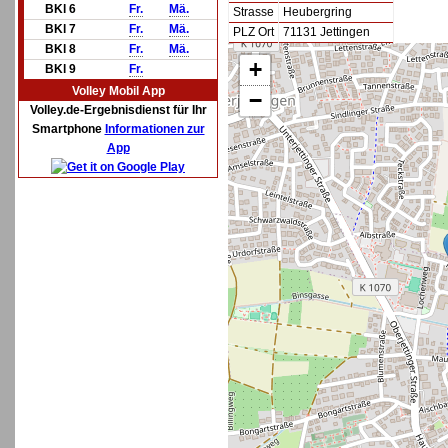
BKl 6
Fr.
Mä.
Strasse
Heubergring
BKl 7
Fr.
Mä.
PLZ Ort
71131 Jettingen
BKl 8
Fr.
Mä.
+
BKl 9
Fr.
Volley Mobil App
−
Volley.de-Ergebnisdienst für Ihr
Smartphone
Informationen zur
App