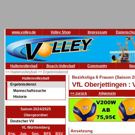
www.volley.de
Volley Shop
Impressum
Datenschu
Hallenvolleyball
Beach-Volleyball
Community
Ne
>> Hallenvolleyball
>> Ergebnisdienst
Bezirksliga 6 Frauen (Saison 
Hallenvolleyball
VfL Oberjettingen : 
Ergebnisdienst
Mannschaftssuche
<< zurück
Allgemein
Historie
Saison 2024/2025
Übergeordnet
Deutscher VV
VL Württemberg
Ansetzung
Erw.
Jug.
Sen.
BFS
BSV