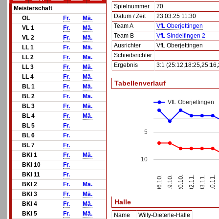
Spielnummer
70
Meisterschaft
Datum / Zeit
23.03.25 11:30
OL
Fr.
Mä.
Team A
VfL Oberjettingen
VL 1
Fr.
Mä.
Team B
VfL Sindelfingen 2
VL 2
Fr.
Mä.
Ausrichter
VfL Oberjettingen
LL 1
Fr.
Mä.
Schiedsrichter
LL 2
Fr.
Mä.
Ergebnis
3:1 (25:12,18:25,25:16,
LL 3
Fr.
Mä.
LL 4
Fr.
Mä.
Tabellenverlauf
BL 1
Fr.
Mä.
BL 2
Fr.
Mä.
VfL Oberjettingen
BL 3
Fr.
Mä.
BL 4
Fr.
Mä.
BL 5
Fr.
5
BL 6
Fr.
BL 7
Fr.
BKl 1
Fr.
Mä.
10
BKl 10
Fr.
BKl 11
Fr.
20.10.
10.11.
06.10.
02.11.
19.10.
03.11.
BKl 2
Fr.
Mä.
BKl 3
Fr.
Mä.
Halle
BKl 4
Fr.
Mä.
BKl 5
Fr.
Mä.
Name
Willy-Dieterle-Halle