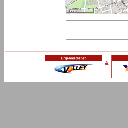
300 m
Ergebnisdienst
&