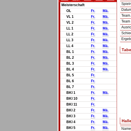
Spie
Meisterschaft
Datum 
OL
Fr.
Mä.
Team
VL 1
Fr.
Mä.
Team
VL 2
Fr.
Mä.
Ausric
LL 1
Fr.
Mä.
Schie
LL 2
Fr.
Mä.
Ergeb
LL 3
Fr.
Mä.
LL 4
Fr.
Mä.
Tabe
BL 1
Fr.
Mä.
BL 2
Fr.
Mä.
BL 3
Fr.
Mä.
BL 4
Fr.
Mä.
BL 5
Fr.
BL 6
Fr.
BL 7
Fr.
BKl 1
Fr.
Mä.
BKl 10
Fr.
BKl 11
Fr.
BKl 2
Fr.
Mä.
BKl 3
Fr.
Mä.
Hall
BKl 4
Fr.
Mä.
BKl 5
Fr.
Mä.
Name