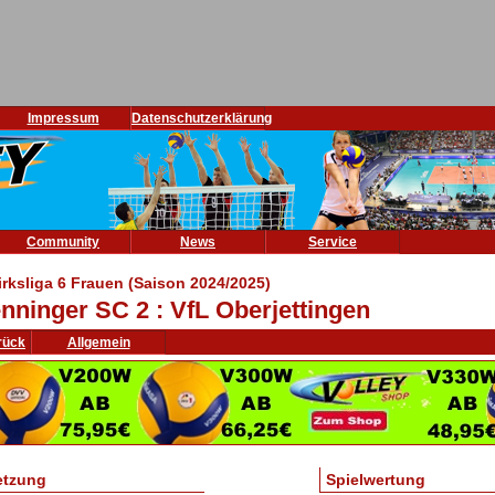
Impressum
Datenschutzerklärung
Community
News
Service
irksliga 6 Frauen (Saison 2024/2025)
nninger SC 2 : VfL Oberjettingen
rück
Allgemein
etzung
Spielwertung