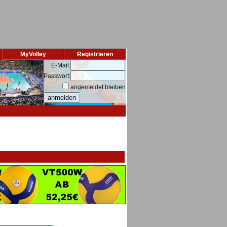
MyVolley
Registrieren
E-Mail:
Passwort:
angemeldet bleiben