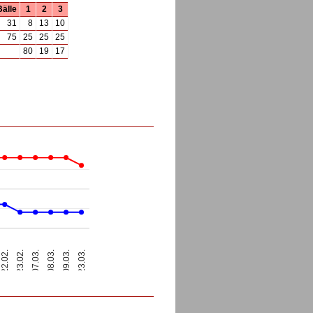
Bälle
1
2
3
31
8
13
10
75
25
25
25
80
19
17
07.03.
23.03.
08.03.
22.02.
23.02.
09.03.