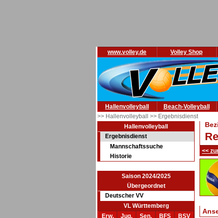
www.volley.de
Volley Shop
Hallenvolleyball
Beach-Volleyball
>> Hallenvolleyball
>> Ergebnisdienst
Bez
Hallenvolleyball
Re
Ergebnisdienst
Mannschaftssuche
<< zu
Historie
Saison 2024/2025
Übergeordnet
Deutscher VV
VL Württemberg
Ans
Erw.
Jug.
Sen.
BFS
BSV