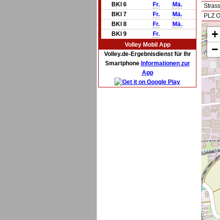
BKl 6
Fr.
Mä.
Stras
BKl 7
Fr.
Mä.
PLZ O
BKl 8
Fr.
Mä.
+
BKl 9
Fr.
Volley Mobil App
−
Volley.de-Ergebnisdienst für Ihr
Smartphone
Informationen zur
App