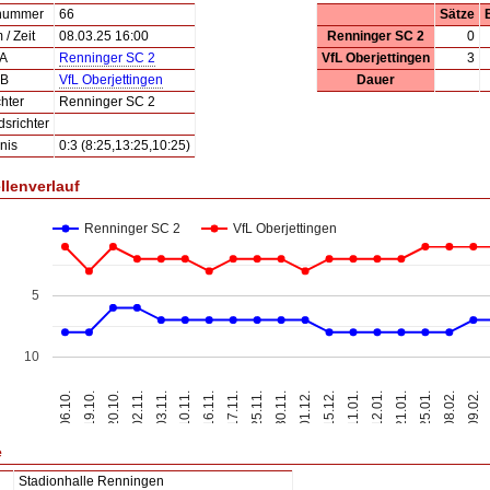
lnummer
66
Sätze
/ Zeit
08.03.25 16:00
Renninger SC 2
0
 A
Renninger SC 2
VfL Oberjettingen
3
 B
VfL Oberjettingen
Dauer
hter
Renninger SC 2
dsrichter
nis
0:3 (8:25,13:25,10:25)
llenverlauf
Renninger SC 2
VfL Oberjettingen
5
10
20.10.
10.11.
25.11.
15.12.
21.01.
09.02.
06.10.
02.11.
16.11.
30.11.
11.01.
25.01.
19.10.
03.11.
17.11.
01.12.
12.01.
08.02.
e
Stadionhalle Renningen