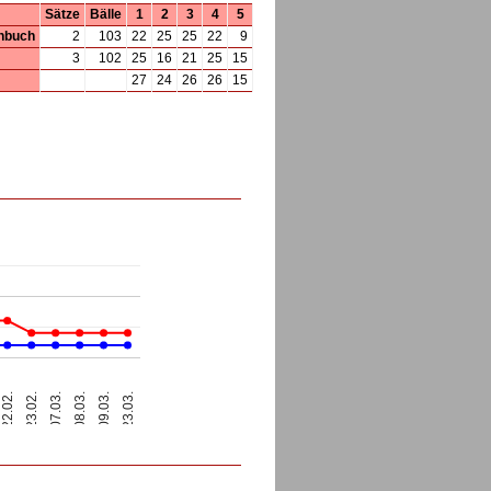
Sätze
Bälle
1
2
3
4
5
nbuch
2
103
22
25
25
22
9
3
102
25
16
21
25
15
27
24
26
26
15
07.03.
23.03.
08.03.
22.02.
23.02.
09.03.