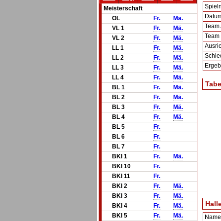
Spie
Meisterschaft
Datum 
OL
Fr.
Mä.
Team
VL 1
Fr.
Mä.
Team
VL 2
Fr.
Mä.
Ausric
LL 1
Fr.
Mä.
Schie
LL 2
Fr.
Mä.
Ergeb
LL 3
Fr.
Mä.
LL 4
Fr.
Mä.
Tabe
BL 1
Fr.
Mä.
BL 2
Fr.
Mä.
BL 3
Fr.
Mä.
BL 4
Fr.
Mä.
BL 5
Fr.
BL 6
Fr.
BL 7
Fr.
BKl 1
Fr.
Mä.
BKl 10
Fr.
BKl 11
Fr.
BKl 2
Fr.
Mä.
BKl 3
Fr.
Mä.
Hall
BKl 4
Fr.
Mä.
BKl 5
Fr.
Mä.
Name