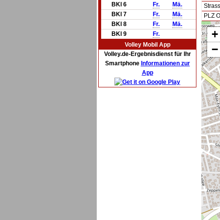
BKl 6
Fr.
Mä.
Stras
BKl 7
Fr.
Mä.
PLZ O
BKl 8
Fr.
Mä.
+
BKl 9
Fr.
Volley Mobil App
−
Volley.de-Ergebnisdienst für Ihr
Smartphone
Informationen zur
App