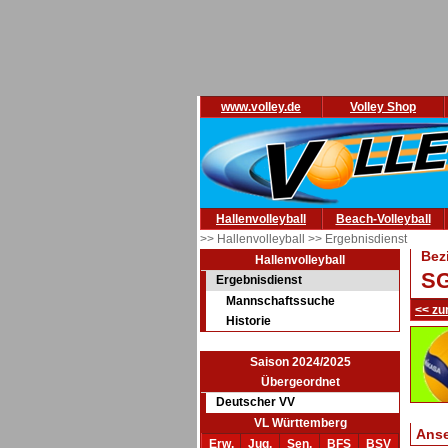
www.volley.de
Volley Shop
Hallenvolleyball
Beach-Volleyball
>> Hallenvolleyball
>> Ergebnisdienst
Bez
Hallenvolleyball
SG
Ergebnisdienst
Mannschaftssuche
<< zu
Historie
Saison 2024/2025
Übergeordnet
Deutscher VV
VL Württemberg
Ans
Erw.
Jug.
Sen.
BFS
BSV