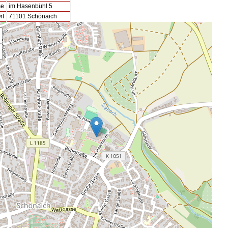
se
im Hasenbühl 5
rt
71101 Schönaich