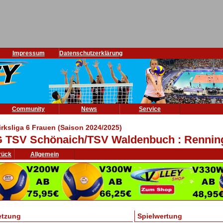
Impressum
Datenschutzerklärung
Community
News
Service
irksliga 6 Frauen (Saison 2024/2025)
 TSV Schönaich/TSV Waldenbuch : Rennin
rück
Allgemein
etzung
Spielwertung