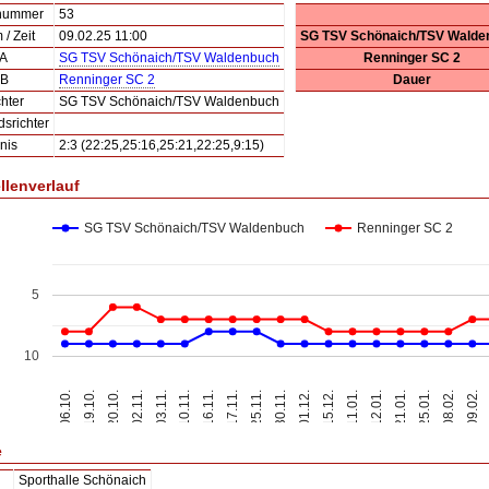
lnummer
53
/ Zeit
09.02.25 11:00
SG TSV Schönaich/TSV Walde
 A
SG TSV Schönaich/TSV Waldenbuch
Renninger SC 2
 B
Renninger SC 2
Dauer
hter
SG TSV Schönaich/TSV Waldenbuch
dsrichter
nis
2:3 (22:25,25:16,25:21,22:25,9:15)
llenverlauf
SG TSV Schönaich/TSV Waldenbuch
Renninger SC 2
5
10
20.10.
10.11.
25.11.
15.12.
21.01.
09.02.
06.10.
02.11.
16.11.
30.11.
11.01.
25.01.
19.10.
03.11.
17.11.
01.12.
12.01.
08.02.
e
Sporthalle Schönaich