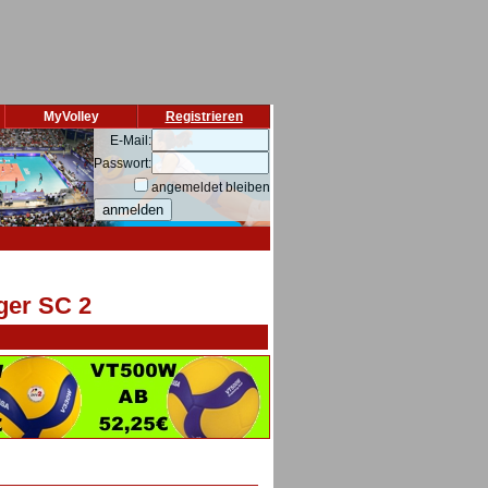
MyVolley
Registrieren
E-Mail:
Passwort:
angemeldet bleiben
ger SC 2