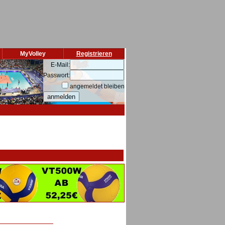
MyVolley
Registrieren
E-Mail:
Passwort:
angemeldet bleiben