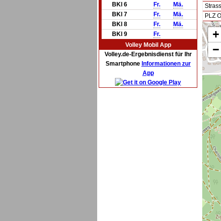
BKl 6
Fr.
Mä.
Stras
BKl 7
Fr.
Mä.
PLZ O
BKl 8
Fr.
Mä.
+
BKl 9
Fr.
Volley Mobil App
−
Volley.de-Ergebnisdienst für Ihr
Smartphone
Informationen zur
App