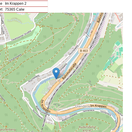
se
Im Krappen 2
rt
75365 Calw