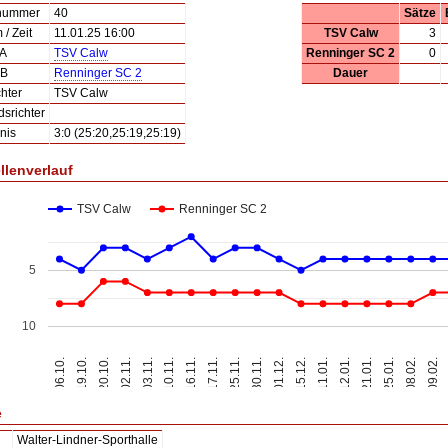
lnummer
40
Sätze
/ Zeit
11.01.25 16:00
TSV Calw
3
 A
TSV Calw
Renninger SC 2
0
 B
Renninger SC 2
Dauer
hter
TSV Calw
dsrichter
nis
3:0 (25:20,25:19,25:19)
llenverlauf
TSV Calw
Renninger SC 2
5
10
20.10.
10.11.
25.11.
15.12.
21.01.
09.02.
06.10.
02.11.
16.11.
30.11.
11.01.
25.01.
19.10.
03.11.
17.11.
01.12.
12.01.
08.02.
e
Walter-Lindner-Sporthalle