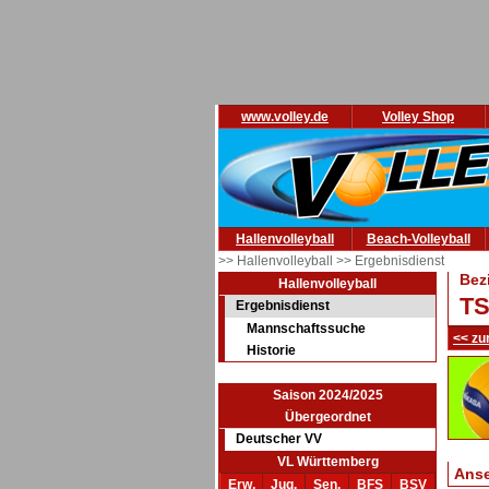
www.volley.de
Volley Shop
Hallenvolleyball
Beach-Volleyball
>> Hallenvolleyball
>> Ergebnisdienst
Bez
Hallenvolleyball
TS
Ergebnisdienst
Mannschaftssuche
<< zu
Historie
Saison 2024/2025
Übergeordnet
Deutscher VV
VL Württemberg
Ans
Erw.
Jug.
Sen.
BFS
BSV