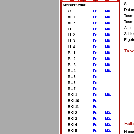
Spie
Meisterschaft
Datum 
OL
Fr.
Mä.
Team
VL 1
Fr.
Mä.
Team
VL 2
Fr.
Mä.
Ausric
LL 1
Fr.
Mä.
Schie
LL 2
Fr.
Mä.
Ergeb
LL 3
Fr.
Mä.
LL 4
Fr.
Mä.
Tabe
BL 1
Fr.
Mä.
BL 2
Fr.
Mä.
BL 3
Fr.
Mä.
BL 4
Fr.
Mä.
BL 5
Fr.
BL 6
Fr.
BL 7
Fr.
BKl 1
Fr.
Mä.
BKl 10
Fr.
BKl 11
Fr.
BKl 2
Fr.
Mä.
BKl 3
Fr.
Mä.
Hall
BKl 4
Fr.
Mä.
BKl 5
Fr.
Mä.
Name