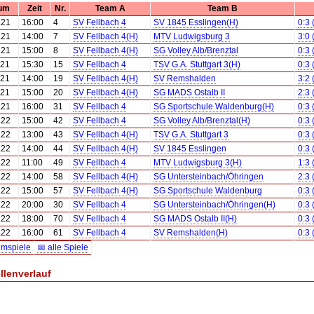
um
Zeit
Nr.
Team A
Team B
.21
16:00
4
SV Fellbach 4
SV 1845 Esslingen(H)
0:3 
.21
14:00
7
SV Fellbach 4(H)
MTV Ludwigsburg 3
3:0 
.21
15:00
8
SV Fellbach 4(H)
SG Volley Alb/Brenztal
0:3 
.21
15:30
15
SV Fellbach 4
TSV G.A. Stuttgart 3(H)
0:3 
.21
14:00
19
SV Fellbach 4(H)
SV Remshalden
3:2 
.21
15:00
20
SV Fellbach 4(H)
SG MADS Ostalb II
2:3 
.21
16:00
31
SV Fellbach 4
SG Sportschule Waldenburg(H)
0:3 
.22
15:00
42
SV Fellbach 4
SG Volley Alb/Brenztal(H)
0:3 
.22
13:00
43
SV Fellbach 4(H)
TSV G.A. Stuttgart 3
0:3 
.22
14:00
44
SV Fellbach 4(H)
SV 1845 Esslingen
0:3 
.22
11:00
49
SV Fellbach 4
MTV Ludwigsburg 3(H)
1:3 
.22
14:00
58
SV Fellbach 4(H)
SG Untersteinbach/Öhringen
2:3 
.22
15:00
57
SV Fellbach 4(H)
SG Sportschule Waldenburg
0:3 
.22
20:00
30
SV Fellbach 4
SG Untersteinbach/Öhringen(H)
0:3 
.22
18:00
70
SV Fellbach 4
SG MADS Ostalb II(H)
0:3 
.22
16:00
61
SV Fellbach 4
SV Remshalden(H)
0:3 
imspiele
📅 alle Spiele
llenverlauf