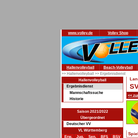
www.volley.de
Volley Shop
Hallenvolleyball
Beach-Volleyball
>> Hallenvolleyball
>> Ergebnisdienst
Lan
Hallenvolleyball
SV
Ergebnisdienst
Mannschaftssuche
<< zu
Historie
Saison 2021/2022
Übergeordnet
Deutscher VV
VL Württemberg
Spie
Erw.
Jug.
Sen.
BFS
BSV