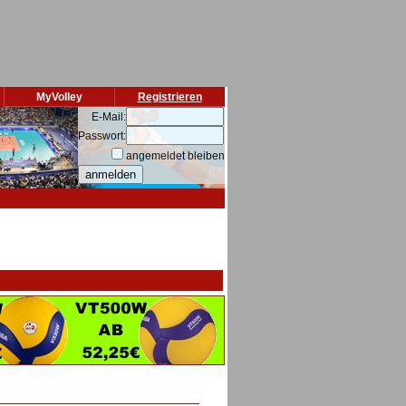
MyVolley
Registrieren
E-Mail:
Passwort:
angemeldet bleiben