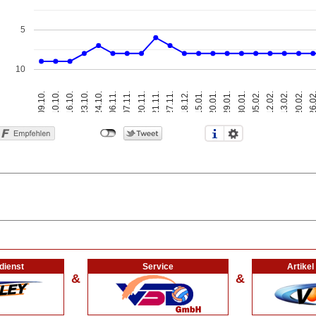
5
10
20.11.
23.10.
12.02.
20.01.
21.11.
24.10.
13.02.
09.10.
29.01.
27.11.
06.11.
20.02.
10.10.
30.01.
18.12.
07.11.
26.0
16.10.
05.02.
15.01.
dienst
Service
Artike
&
&