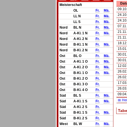
Dat
Meisterschaft
09.10
OL
Fr.
Mä.
24.10
LL N
Fr.
Mä.
24.10
LL S
Fr.
Mä.
07.11
Nord
BL N
Fr.
Mä.
21.11
Nord
A-Kl. 1 N
Fr.
Mä.
21.11
Nord
A-Kl. 2 N
Fr.
18.12
Nord
B-Kl. 1 N
Fr.
Mä.
15.01
Nord
B-Kl. 2 N
Fr.
30.01
Ost
BL O
Fr.
Mä.
30.01
Ost
A-Kl. 1 O
Fr.
Mä.
12.02
Ost
A-Kl. 2 O
Fr.
Mä.
26.02
Ost
B-Kl. 1 O
Fr.
Mä.
26.02
Ost
B-Kl. 2 O
Fr.
17.03
Ost
B-Kl. 3 O
Fr.
26.03
Ost
B-Kl. 4 O
Fr.
09.04
Süd
BL S
Fr.
Mä.
📅 He
Süd
A-Kl. 1 S
Fr.
Mä.
Süd
A-Kl. 2 S
Fr.
Tabe
Süd
B-Kl. 1 S
Fr.
Mä.
Süd
B-Kl. 2 S
Fr.
West
BL W
Fr.
Mä.