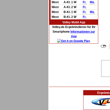
West
A-Kl. 1 W
Fr.
Mä.
West
A-Kl. 2 W
Fr.
West
B-Kl. 1 W
Fr.
Mä.
West
B-Kl. 2 W
Fr.
Volley Mobil App
Volley.de-Ergebnisdienst für Ihr
Smartphone
Informationen zur
App
Ergebnis