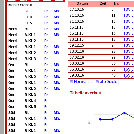
Datum
Zeit
Nr.
Meisterschaft
17.10.15
6
TSV L
OL
Fr.
Mä.
31.10.15
11
TSV L
LL N
Fr.
Mä.
31.10.15
12
TSV L
LL S
Fr.
Mä.
15.11.15
15
TSV L
Nord
BL
Fr.
Mä.
15.11.15
16
TSV L
Nord
A-Kl. 1
Fr.
Mä.
28.11.15
17
TSV L
Nord
A-Kl. 2
Fr.
19.12.15
24
TSV L
Nord
B-Kl. 1
Fr.
Mä.
23.01.16
27
TSV L
Nord
B-Kl. 2
Fr.
Mä.
07.02.16
29
TSV L
Nord
B-Kl. 3
Fr.
03.03.16
30
TSV L
Ost
BL
Fr.
Mä.
05.03.16
37
TSV L
Ost
A-Kl. 1
Fr.
Mä.
19.03.16
40
TSV L
Ost
A-Kl. 2
Fr.
Mä.
📅 Heimspiele
📅 alle Spiele
Ost
B-Kl. 1
Fr.
Mä.
Ost
B-Kl. 2
Fr.
Mä.
Tabellenverlauf
Ost
B-Kl. 3
Fr.
Ost
B-Kl. 4
Fr.
Ost
B-Kl. 5
Fr.
Süd
BL
Fr.
Mä.
Süd
A-Kl. 1
Fr.
Mä.
5
Süd
A-Kl. 2
Fr.
Süd
B-Kl. 1
Fr.
Mä.