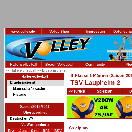
www.volley.de
Volley Shop
Impressum
Datenschu
Hallenvolleyball
Beach-Volleyball
Community
Ne
>> Hallenvolleyball
>> Ergebnisdienst
B-Klasse 1 Männer (Saison 20
Hallenvolleyball
TSV Laupheim 2
Ergebnisdienst
Mannschaftssuche
<< zurück
Spielplan
D
Historie
Saison 2015/2016
Übergeordnet
Deutscher VV
VL Württemberg
Spielplan
Erw.
Jug.
Sen.
BFS
BSV