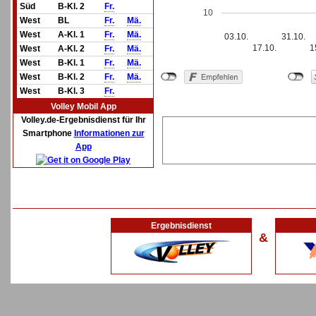
Süd
B-Kl. 2
Fr.
10
West
BL
Fr.
Mä.
West
A-Kl. 1
Fr.
Mä.
03.10.
31.10.
17.10.
1
West
A-Kl. 2
Fr.
Mä.
West
B-Kl. 1
Fr.
Mä.
West
B-Kl. 2
Fr.
Mä.
West
B-Kl. 3
Fr.
Volley Mobil App
Volley.de-Ergebnisdienst für Ihr
Smartphone
Informationen zur
App
Ergebnisdienst
&