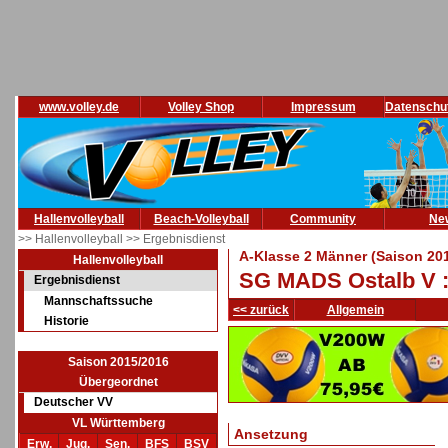
www.volley.de
Volley Shop
Impressum
Datenschu
Hallenvolleyball
Beach-Volleyball
Community
Ne
>> Hallenvolleyball
>> Ergebnisdienst
A-Klasse 2 Männer (Saison 20
Hallenvolleyball
SG MADS Ostalb V :
Ergebnisdienst
Mannschaftssuche
<< zurück
Allgemein
Historie
Saison 2015/2016
Übergeordnet
Deutscher VV
VL Württemberg
Ansetzung
Erw.
Jug.
Sen.
BFS
BSV