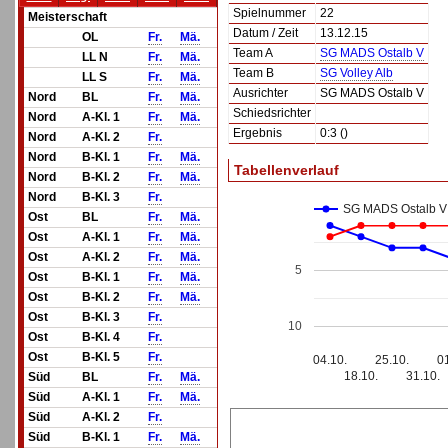
Spielnummer
22
Meisterschaft
Datum / Zeit
13.12.15
OL
Fr.
Mä.
Team A
SG MADS Ostalb V
LL N
Fr.
Mä.
Team B
SG Volley Alb
LL S
Fr.
Mä.
Ausrichter
SG MADS Ostalb V
Nord
BL
Fr.
Mä.
Schiedsrichter
Nord
A-Kl. 1
Fr.
Mä.
Ergebnis
0:3 ()
Nord
A-Kl. 2
Fr.
Nord
B-Kl. 1
Fr.
Mä.
Tabellenverlauf
Nord
B-Kl. 2
Fr.
Mä.
Nord
B-Kl. 3
Fr.
SG MADS Ostalb V
Ost
BL
Fr.
Mä.
Ost
A-Kl. 1
Fr.
Mä.
Ost
A-Kl. 2
Fr.
Mä.
5
Ost
B-Kl. 1
Fr.
Mä.
Ost
B-Kl. 2
Fr.
Mä.
Ost
B-Kl. 3
Fr.
10
Ost
B-Kl. 4
Fr.
Ost
B-Kl. 5
Fr.
04.10.
25.10.
0
18.10.
31.10.
Süd
BL
Fr.
Mä.
Süd
A-Kl. 1
Fr.
Mä.
Süd
A-Kl. 2
Fr.
Süd
B-Kl. 1
Fr.
Mä.