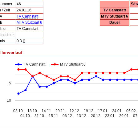
lnummer
46
Sät
/ Zeit
24.01.16
TV Cannstatt
 A
TV Cannstatt
MTV Stuttgart 6
 B
MTV Stuttgart 6
Dauer
hter
TV Cannstatt
dsrichter
nis
0:3 ()
llenverlauf
TV Cannstatt
MTV Stuttgart 6
5
10
03.10.
18.10.
14.11.
29.11.
12.12.
19.12.
17.01.
24.01.
06.02.
04.10.
31.10.
15.11.
06.12.
13.12.
20.12.
23.01.
29.01.
07