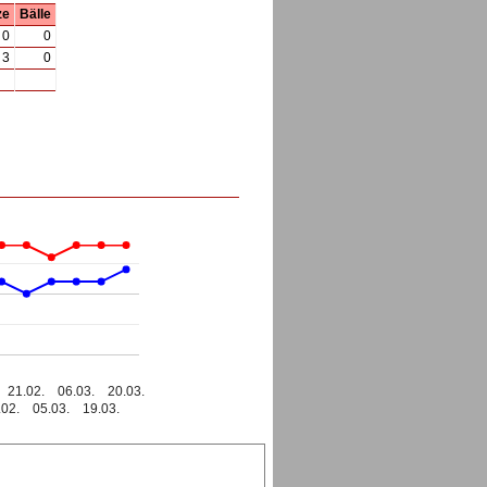
ze
Bälle
0
0
3
0
21.02.
06.03.
20.03.
.02.
05.03.
19.03.