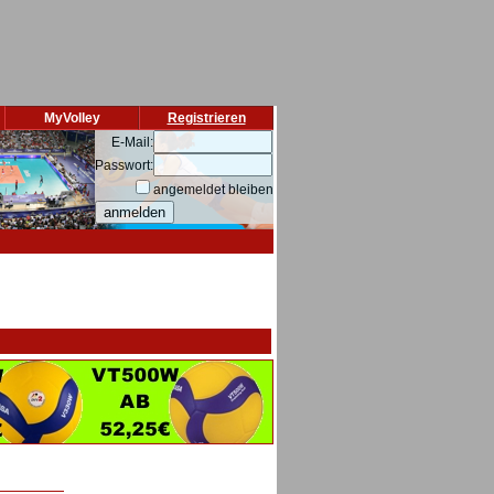
MyVolley
Registrieren
E-Mail:
Passwort:
angemeldet bleiben