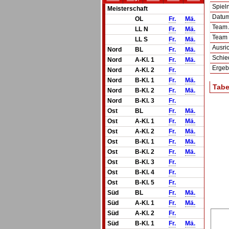
Spie
Meisterschaft
Datum 
OL
Fr.
Mä.
Team
LL N
Fr.
Mä.
Team
LL S
Fr.
Mä.
Ausric
Nord
BL
Fr.
Mä.
Schie
Nord
A-Kl. 1
Fr.
Mä.
Ergeb
Nord
A-Kl. 2
Fr.
Nord
B-Kl. 1
Fr.
Mä.
Tabe
Nord
B-Kl. 2
Fr.
Mä.
Nord
B-Kl. 3
Fr.
Ost
BL
Fr.
Mä.
Ost
A-Kl. 1
Fr.
Mä.
Ost
A-Kl. 2
Fr.
Mä.
Ost
B-Kl. 1
Fr.
Mä.
Ost
B-Kl. 2
Fr.
Mä.
Ost
B-Kl. 3
Fr.
Ost
B-Kl. 4
Fr.
Ost
B-Kl. 5
Fr.
Süd
BL
Fr.
Mä.
Süd
A-Kl. 1
Fr.
Mä.
Süd
A-Kl. 2
Fr.
Süd
B-Kl. 1
Fr.
Mä.