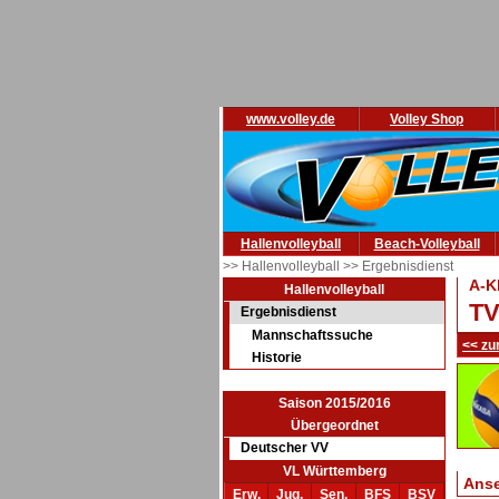
www.volley.de
Volley Shop
Hallenvolleyball
Beach-Volleyball
>> Hallenvolleyball
>> Ergebnisdienst
A-K
Hallenvolleyball
TV
Ergebnisdienst
Mannschaftssuche
<< zu
Historie
Saison 2015/2016
Übergeordnet
Deutscher VV
VL Württemberg
Ans
Erw.
Jug.
Sen.
BFS
BSV