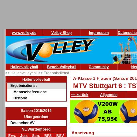
www.volley.de
Volley Shop
Impressum
Datenschu
Hallenvolleyball
Beach-Volleyball
Community
Ne
>> Hallenvolleyball
>> Ergebnisdienst
A-Klasse 1 Frauen (Saison 201
Hallenvolleyball
MTV Stuttgart 6 : T
Ergebnisdienst
Mannschaftssuche
<< zurück
Allgemein
Historie
Saison 2015/2016
Übergeordnet
Deutscher VV
VL Württemberg
Ansetzung
Erw.
Jug.
Sen.
BFS
BSV