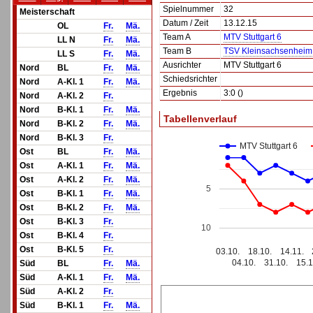
Spielnummer
32
Meisterschaft
Datum / Zeit
13.12.15
OL
Fr.
Mä.
Team A
MTV Stuttgart 6
LL N
Fr.
Mä.
Team B
TSV Kleinsachsenheim
LL S
Fr.
Mä.
Ausrichter
MTV Stuttgart 6
Nord
BL
Fr.
Mä.
Schiedsrichter
Nord
A-Kl. 1
Fr.
Mä.
Ergebnis
3:0 ()
Nord
A-Kl. 2
Fr.
Nord
B-Kl. 1
Fr.
Mä.
Tabellenverlauf
Nord
B-Kl. 2
Fr.
Mä.
Nord
B-Kl. 3
Fr.
MTV Stuttgart 6
Ost
BL
Fr.
Mä.
Ost
A-Kl. 1
Fr.
Mä.
Ost
A-Kl. 2
Fr.
Mä.
5
Ost
B-Kl. 1
Fr.
Mä.
Ost
B-Kl. 2
Fr.
Mä.
Ost
B-Kl. 3
Fr.
10
Ost
B-Kl. 4
Fr.
Ost
B-Kl. 5
Fr.
03.10.
18.10.
14.11.
04.10.
31.10.
15.1
Süd
BL
Fr.
Mä.
Süd
A-Kl. 1
Fr.
Mä.
Süd
A-Kl. 2
Fr.
Süd
B-Kl. 1
Fr.
Mä.