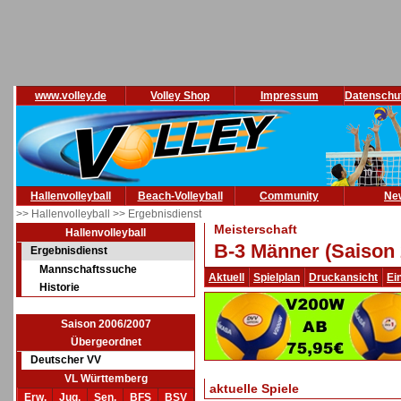
www.volley.de
Volley Shop
Impressum
Datenschu
Hallenvolleyball
Beach-Volleyball
Community
Ne
>> Hallenvolleyball
>> Ergebnisdienst
Meisterschaft
Hallenvolleyball
B-3 Männer (Saison 
Ergebnisdienst
Mannschaftssuche
Aktuell
Spielplan
Druckansicht
Ei
Historie
Saison 2006/2007
Übergeordnet
Deutscher VV
VL Württemberg
aktuelle Spiele
Erw.
Jug.
Sen.
BFS
BSV