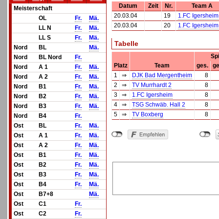
Datum
Zeit
Nr.
Team A
Meisterschaft
20.03.04
19
1.FC Igersheim
OL
Fr.
Mä.
20.03.04
20
1.FC Igersheim
LL N
Fr.
Mä.
LL S
Fr.
Mä.
Tabelle
Nord
BL
Mä.
Sp
Nord
BL Nord
Fr.
Platz
Team
ges.
ge
Nord
A 1
Fr.
Mä.
1
⇒
DJK Bad Mergentheim
8
Nord
A 2
Fr.
Mä.
2
⇒
TV Murrhardt 2
8
Nord
B1
Fr.
Mä.
3
⇒
1.FC Igersheim
8
Nord
B2
Fr.
Mä.
4
⇒
TSG Schwäb. Hall 2
8
Nord
B3
Fr.
Mä.
5
⇒
TV Boxberg
8
Nord
B4
Fr.
Ost
BL
Fr.
Mä.
Ost
A 1
Fr.
Mä.
Ost
A 2
Fr.
Mä.
Ost
B1
Fr.
Mä.
Ost
B2
Fr.
Mä.
Ost
B3
Fr.
Mä.
Ost
B4
Fr.
Mä.
Ost
B7+8
Mä.
Ost
C1
Fr.
Ost
C2
Fr.