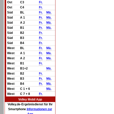
Ost
C3
Fr.
Ost
C4
Fr.
Süd
BL
Fr.
Mä.
Süd
A 1
Fr.
Mä.
Süd
A 2
Fr.
Mä.
Süd
B1
Fr.
Mä.
Süd
B2
Fr.
Süd
B3
Fr.
Süd
B4
Fr.
West
BL
Fr.
Mä.
West
A 1
Fr.
Mä.
West
A 2
Fr.
Mä.
West
B1
Fr.
West
B1+2
Mä.
West
B2
Fr.
West
B3
Fr.
Mä.
West
B4
Fr.
Mä.
West
C 1 + 6
Mä.
West
C 7 + 8
Fr.
Volley Mobil App
Volley.de-Ergebnisdienst für Ihr
Smartphone
Informationen zur