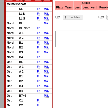
Spiele
Meisterschaft
Platz
Team
ges.
gew.
verl.
Punkt
OL
Fr.
Mä.
LL N
Fr.
Mä.
LL S
Fr.
Mä.
Nord
BL
Mä.
Nord
BL Nord
Fr.
Nord
A 1
Fr.
Mä.
Nord
A 2
Fr.
Mä.
Nord
B1
Fr.
Mä.
Nord
B2
Fr.
Mä.
Nord
B3
Fr.
Mä.
Nord
B4
Fr.
Ost
BL
Fr.
Mä.
Ost
A 1
Fr.
Mä.
Ost
A 2
Fr.
Mä.
Ost
B1
Fr.
Mä.
Ost
B2
Fr.
Mä.
Ost
B3
Fr.
Mä.
Ost
B4
Fr.
Mä.
Ost
B7+8
Mä.
Ost
C1
Fr.
Ost
C2
Fr.