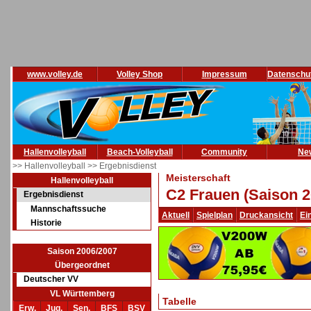
www.volley.de
Volley Shop
Impressum
Datenschu
Hallenvolleyball
Beach-Volleyball
Community
Ne
>> Hallenvolleyball
>> Ergebnisdienst
Meisterschaft
Hallenvolleyball
C2 Frauen (Saison 2
Ergebnisdienst
Mannschaftssuche
Aktuell
Spielplan
Druckansicht
Ei
Historie
Saison 2006/2007
Übergeordnet
Deutscher VV
VL Württemberg
Tabelle
Erw.
Jug.
Sen.
BFS
BSV