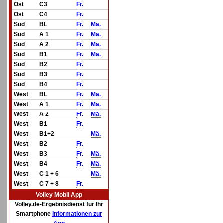
Ost
C3
Fr.
Ost
C4
Fr.
Süd
BL
Fr.
Mä.
Süd
A 1
Fr.
Mä.
Süd
A 2
Fr.
Mä.
Süd
B1
Fr.
Mä.
Süd
B2
Fr.
Süd
B3
Fr.
Süd
B4
Fr.
West
BL
Fr.
Mä.
West
A 1
Fr.
Mä.
West
A 2
Fr.
Mä.
West
B1
Fr.
West
B1+2
Mä.
West
B2
Fr.
West
B3
Fr.
Mä.
West
B4
Fr.
Mä.
West
C 1 + 6
Mä.
West
C 7 + 8
Fr.
Volley Mobil App
Volley.de-Ergebnisdienst für Ihr
Smartphone
Informationen zur