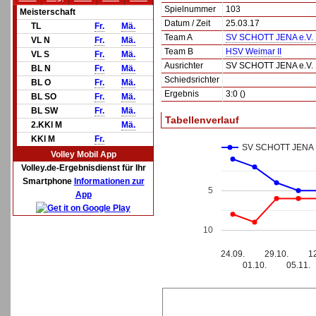
Spielnummer
103
Meisterschaft
Datum / Zeit
25.03.17
TL
Fr.
Mä.
Team A
SV SCHOTT JENA e.V. 
VL N
Fr.
Mä.
Team B
HSV Weimar II
VL S
Fr.
Mä.
Ausrichter
SV SCHOTT JENA e.V. 
BL N
Fr.
Mä.
Schiedsrichter
BL O
Fr.
Mä.
Ergebnis
3:0 ()
BL SO
Fr.
Mä.
BL SW
Fr.
Mä.
Tabellenverlauf
2.KKl M
Mä.
KKl M
Fr.
SV SCHOTT JENA e
Volley Mobil App
Volley.de-Ergebnisdienst für Ihr
Smartphone
Informationen zur
5
App
10
24.09.
29.10.
1
01.10.
05.11.