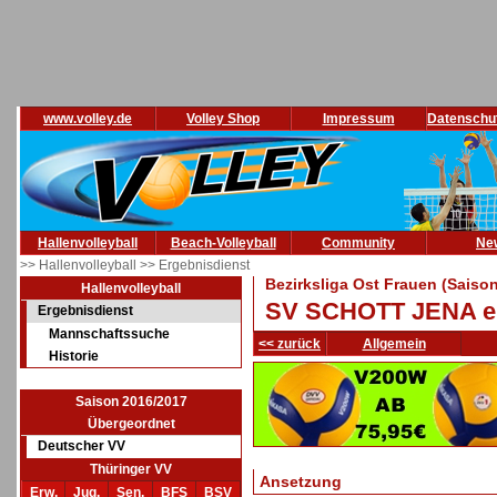
www.volley.de
Volley Shop
Impressum
Datenschu
Hallenvolleyball
Beach-Volleyball
Community
Ne
>> Hallenvolleyball
>> Ergebnisdienst
Bezirksliga Ost Frauen (Saiso
Hallenvolleyball
SV SCHOTT JENA e.V
Ergebnisdienst
Mannschaftssuche
<< zurück
Allgemein
Historie
Saison 2016/2017
Übergeordnet
Deutscher VV
Thüringer VV
Ansetzung
Erw.
Jug.
Sen.
BFS
BSV