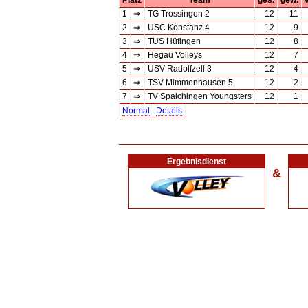
Platz
Team
ges.
gew.
v
1
⇒
TG Trossingen 2
12
11
2
⇒
USC Konstanz 4
12
9
3
⇒
TUS Hüfingen
12
8
4
⇒
Hegau Volleys
12
7
5
⇒
USV Radolfzell 3
12
4
6
⇒
TSV Mimmenhausen 5
12
2
7
⇒
TV Spaichingen Youngsters
12
1
Normal
Details
Ergebnisdienst
&