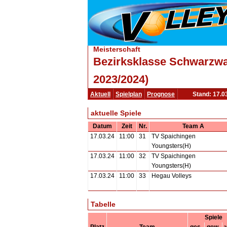
Meisterschaft
Bezirksklasse Schwarzw
2023/2024)
Aktuell
Spielplan
Prognose
Stand: 17.0
aktuelle Spiele
Datum
Zeit
Nr.
Team A
17.03.24
11:00
31
TV Spaichingen
Youngsters(H)
17.03.24
11:00
32
TV Spaichingen
Youngsters(H)
17.03.24
11:00
33
Hegau Volleys
Tabelle
Spiele