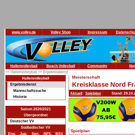
www.volley.de
Volley Shop
Impressum
Datenschu
Hallenvolleyball
Beach-Volleyball
Community
Ne
>> Hallenvolleyball
>> Ergebnisdienst
Meisterschaft
Hallenvolleyball
Kreisklasse Nord Fr
Ergebnisdienst
Mannschaftssuche
Aktuell
Spielplan
Stand: 29.10.
Historie
Saison 2020/2021
Übergeordnet
Deutscher VV
Südbadischer VV
Spielplan
Erw.
Jug.
Sen.
BFS
BSV