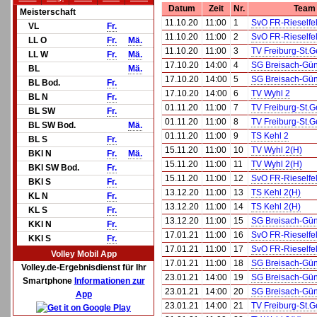
Datum
Zeit
Nr.
Team
Meisterschaft
11.10.20
11:00
1
SvO FR-Rieselfe
VL
Fr.
11.10.20
11:00
2
SvO FR-Rieselfe
LL O
Fr.
Mä.
11.10.20
11:00
3
TV Freiburg-St.
LL W
Fr.
Mä.
17.10.20
14:00
4
SG Breisach-Gün
BL
Mä.
17.10.20
14:00
5
SG Breisach-Gün
BL Bod.
Fr.
17.10.20
14:00
6
TV Wyhl 2
BL N
Fr.
01.11.20
11:00
7
TV Freiburg-St.
BL SW
Fr.
01.11.20
11:00
8
TV Freiburg-St.
BL SW Bod.
Mä.
01.11.20
11:00
9
TS Kehl 2
BL S
Fr.
15.11.20
11:00
10
TV Wyhl 2(H)
BKl N
Fr.
Mä.
15.11.20
11:00
11
TV Wyhl 2(H)
BKl SW Bod.
Fr.
15.11.20
11:00
12
SvO FR-Rieselfe
BKl S
Fr.
13.12.20
11:00
13
TS Kehl 2(H)
KL N
Fr.
13.12.20
11:00
14
TS Kehl 2(H)
KL S
Fr.
13.12.20
11:00
15
SG Breisach-Gün
KKl N
Fr.
17.01.21
11:00
16
SvO FR-Rieselfe
KKl S
Fr.
17.01.21
11:00
17
SvO FR-Rieselfe
Volley Mobil App
17.01.21
11:00
18
SG Breisach-Gün
Volley.de-Ergebnisdienst für Ihr
23.01.21
14:00
19
SG Breisach-Gün
Smartphone
Informationen zur
23.01.21
14:00
20
SG Breisach-Gün
App
23.01.21
14:00
21
TV Freiburg-St.