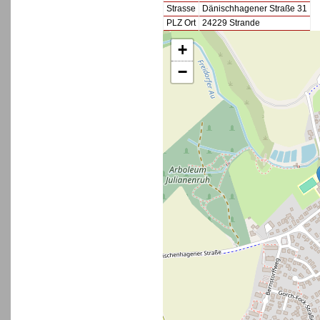
Strasse
Dänischhagener Straße 31
PLZ Ort
24229 Strande
+
−