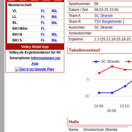
Spielnummer
58
Meisterschaft
Datum / Zeit
08.03.25 15:00
VL
Fr.
Mä.
Team A
SC Strande
LL
Fr.
Mä.
Team B
TSV Bargteheide 1
BL
Fr.
Mä.
Ausrichter
SC Strande
BKl Mitte
Fr.
Schiedsrichter
BKl N
Fr.
Mä.
Ergebnis
1:3 (25:22,18:25,18:25,
BKl S
Fr.
Mä.
Volley Mobil App
Tabellenverlauf
Volley.de-Ergebnisdienst für Ihr
Smartphone
Informationen zur
SC Strande
App
5
10
14.09.
12.10.
28.09.
Halle
Name
Grundschule Strande