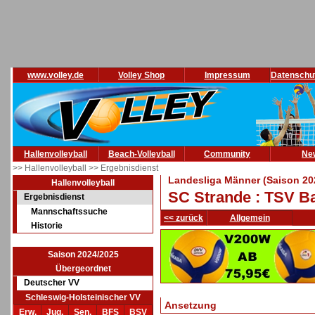
www.volley.de
Volley Shop
Impressum
Datenschu
Hallenvolleyball
Beach-Volleyball
Community
Ne
>> Hallenvolleyball
>> Ergebnisdienst
Landesliga Männer (Saison 20
Hallenvolleyball
SC Strande : TSV Ba
Ergebnisdienst
Mannschaftssuche
<< zurück
Allgemein
Historie
Saison 2024/2025
Übergeordnet
Deutscher VV
Schleswig-Holsteinischer VV
Ansetzung
Erw.
Jug.
Sen.
BFS
BSV