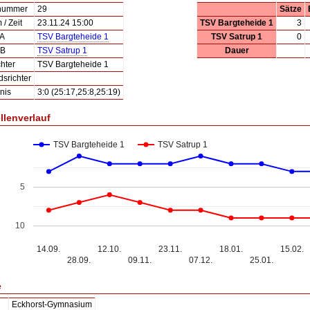
lnummer
29
Sätze
/ Zeit
23.11.24 15:00
TSV Bargteheide 1
3
 A
TSV Bargteheide 1
TSV Satrup 1
0
 B
TSV Satrup 1
Dauer
hter
TSV Bargteheide 1
dsrichter
nis
3:0 (25:17,25:8,25:19)
llenverlauf
TSV Bargteheide 1
TSV Satrup 1
5
10
14.09.
12.10.
23.11.
18.01.
15.02.
28.09.
09.11.
07.12.
25.01.
e
Eckhorst-Gymnasium