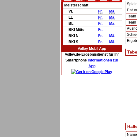
Spie
Meisterschaft
Datum 
VL
Fr.
Mä.
Team
LL
Fr.
Mä.
Team
BL
Fr.
Mä.
Ausric
BKl Mitte
Fr.
Schie
BKl N
Fr.
Mä.
Ergeb
BKl S
Fr.
Mä.
Volley Mobil App
Tabe
Volley.de-Ergebnisdienst für Ihr
Smartphone
Informationen zur
App
Hall
Name