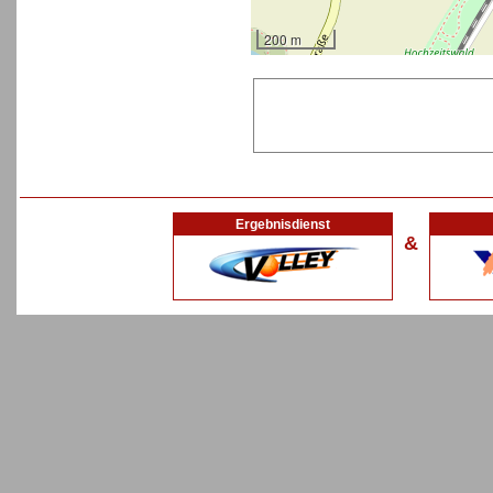
200 m
Ergebnisdienst
&