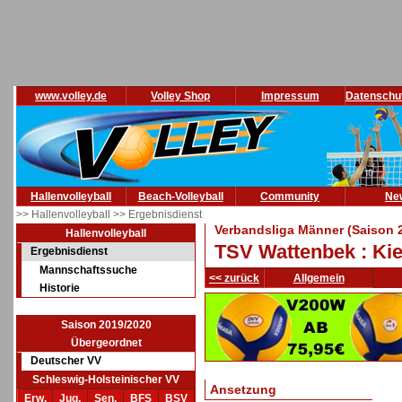
www.volley.de
Volley Shop
Impressum
Datenschu
Hallenvolleyball
Beach-Volleyball
Community
Ne
>> Hallenvolleyball
>> Ergebnisdienst
Verbandsliga Männer (Saison 
Hallenvolleyball
TSV Wattenbek : Kie
Ergebnisdienst
Mannschaftssuche
<< zurück
Allgemein
Historie
Saison 2019/2020
Übergeordnet
Deutscher VV
Schleswig-Holsteinischer VV
Ansetzung
Erw.
Jug.
Sen.
BFS
BSV