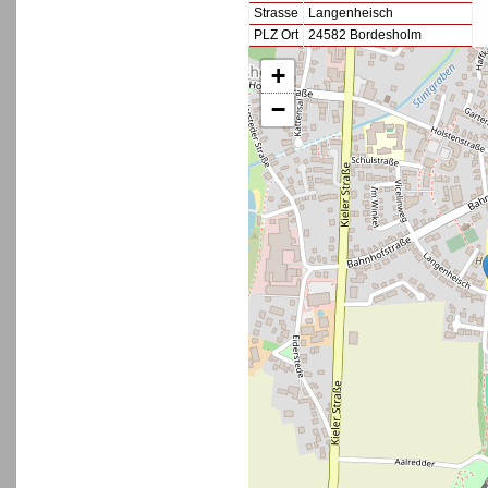
Strasse
Langenheisch
PLZ Ort
24582 Bordesholm
+
−