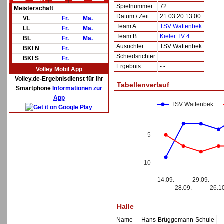
Spielnummer
72
Meisterschaft
Datum / Zeit
21.03.20 13:00
VL
Fr.
Mä.
Team A
TSV Wattenbek
LL
Fr.
Mä.
Team B
Kieler TV 4
BL
Fr.
Mä.
Ausrichter
TSV Wattenbek
BKl N
Fr.
Schiedsrichter
BKl S
Fr.
Ergebnis
-:-
Volley Mobil App
Volley.de-Ergebnisdienst für Ihr
Tabellenverlauf
Smartphone
Informationen zur
App
TSV Wattenbek
5
10
14.09.
29.09.
28.09.
26.1
Halle
Name
Hans-Brüggemann-Schule