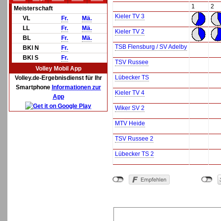
1
2
Meisterschaft
Kieler TV 3
VL
Fr.
Mä.
LL
Fr.
Mä.
Kieler TV 2
BL
Fr.
Mä.
TSB Flensburg / SV Adelby
BKl N
Fr.
BKl S
Fr.
TSV Russee
Volley Mobil App
Lübecker TS
Volley.de-Ergebnisdienst für Ihr
Smartphone
Informationen zur
Kieler TV 4
App
Wiker SV 2
MTV Heide
TSV Russee 2
Lübecker TS 2