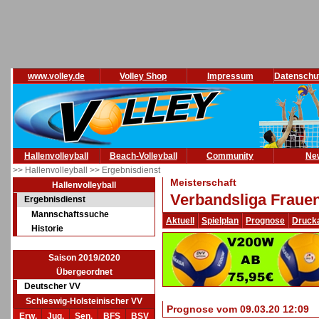
www.volley.de
Volley Shop
Impressum
Datenschu
Hallenvolleyball
Beach-Volleyball
Community
Ne
>> Hallenvolleyball
>> Ergebnisdienst
Meisterschaft
Hallenvolleyball
Verbandsliga Frauen
Ergebnisdienst
Mannschaftssuche
Aktuell
Spielplan
Prognose
Druck
Historie
Saison 2019/2020
Übergeordnet
Deutscher VV
Schleswig-Holsteinischer VV
Prognose vom 09.03.20 12:09
Erw.
Jug.
Sen.
BFS
BSV