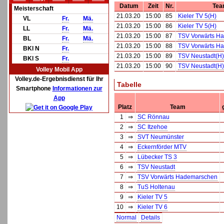
Datum
Zeit
Nr.
Tea
Meisterschaft
21.03.20
15:00
85
Kieler TV 5(H)
VL
Fr.
Mä.
21.03.20
15:00
86
Kieler TV 5(H)
LL
Fr.
Mä.
21.03.20
15:00
87
TSV Vorwärts H
BL
Fr.
Mä.
21.03.20
15:00
88
TSV Vorwärts H
BKl N
Fr.
21.03.20
15:00
89
TSV Neustadt(H)
BKl S
Fr.
21.03.20
15:00
90
TSV Neustadt(H)
Volley Mobil App
Volley.de-Ergebnisdienst für Ihr
Tabelle
Smartphone
Informationen zur
App
Platz
Team
1
⇒
SC Rönnau
2
⇒
SC Itzehoe
3
⇒
SVT Neumünster
4
⇒
Eckernförder MTV
5
⇒
Lübecker TS 3
6
⇒
TSV Neustadt
7
⇒
TSV Vorwärts Hademarschen
8
⇒
TuS Holtenau
9
⇒
Kieler TV 5
10
⇒
Kieler TV 6
Normal
Details