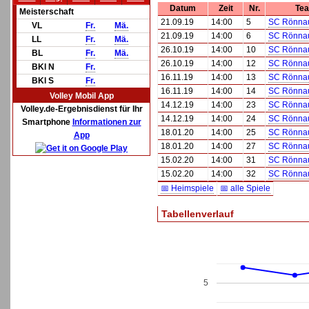
Datum
Zeit
Nr.
Te
Meisterschaft
21.09.19
14:00
5
SC Rönna
VL
Fr.
Mä.
21.09.19
14:00
6
SC Rönna
LL
Fr.
Mä.
26.10.19
14:00
10
SC Rönna
BL
Fr.
Mä.
26.10.19
14:00
12
SC Rönna
BKl N
Fr.
16.11.19
14:00
13
SC Rönnau
BKl S
Fr.
16.11.19
14:00
14
SC Rönnau
Volley Mobil App
14.12.19
14:00
23
SC Rönna
Volley.de-Ergebnisdienst für Ihr
14.12.19
14:00
24
SC Rönna
Smartphone
Informationen zur
18.01.20
14:00
25
SC Rönna
App
18.01.20
14:00
27
SC Rönna
15.02.20
14:00
31
SC Rönnau
15.02.20
14:00
32
SC Rönnau
📅 Heimspiele
📅 alle Spiele
Tabellenverlauf
5