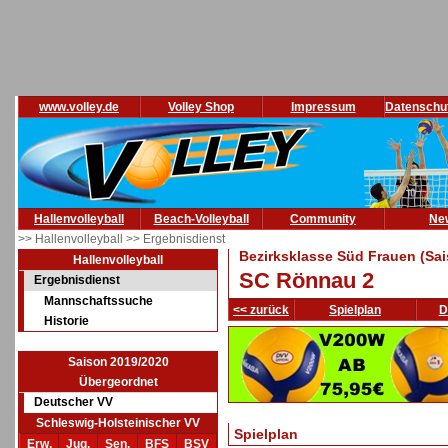
www.volley.de
Volley Shop
Impressum
Datenschu
Hallenvolleyball
Beach-Volleyball
Community
Ne
>> Hallenvolleyball
>> Ergebnisdienst
Bezirksklasse Süd Frauen (Sa
Hallenvolleyball
SC Rönnau 2
Ergebnisdienst
Mannschaftssuche
<< zurück
Spielplan
D
Historie
Saison 2019/2020
Übergeordnet
Deutscher VV
Schleswig-Holsteinischer VV
Spielplan
Erw.
Jug.
Sen.
BFS
BSV