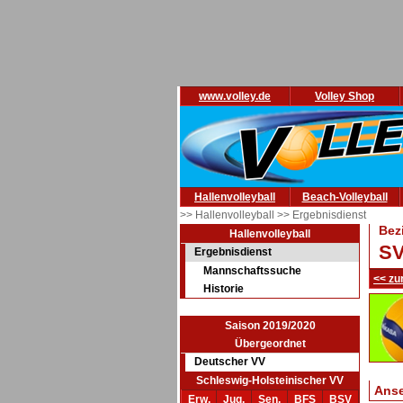
www.volley.de
Volley Shop
Hallenvolleyball
Beach-Volleyball
>> Hallenvolleyball
>> Ergebnisdienst
Bez
Hallenvolleyball
SV
Ergebnisdienst
Mannschaftssuche
<< zu
Historie
Saison 2019/2020
Übergeordnet
Deutscher VV
Schleswig-Holsteinischer VV
Ans
Erw.
Jug.
Sen.
BFS
BSV