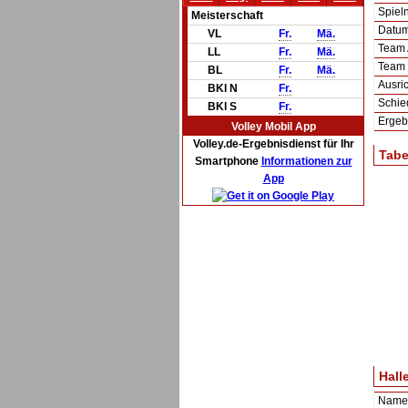
Spie
Meisterschaft
Datum 
VL
Fr.
Mä.
Team
LL
Fr.
Mä.
Team
BL
Fr.
Mä.
Ausric
BKl N
Fr.
Schie
BKl S
Fr.
Ergeb
Volley Mobil App
Volley.de-Ergebnisdienst für Ihr
Tabe
Smartphone
Informationen zur
App
Hall
Name