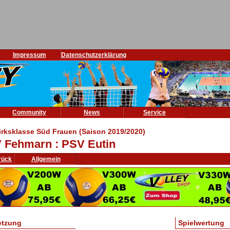
Impressum
Datenschutzerklärung
Community
News
Service
irksklasse Süd Frauen (Saison 2019/2020)
 Fehmarn : PSV Eutin
rück
Allgemein
etzung
Spielwertung