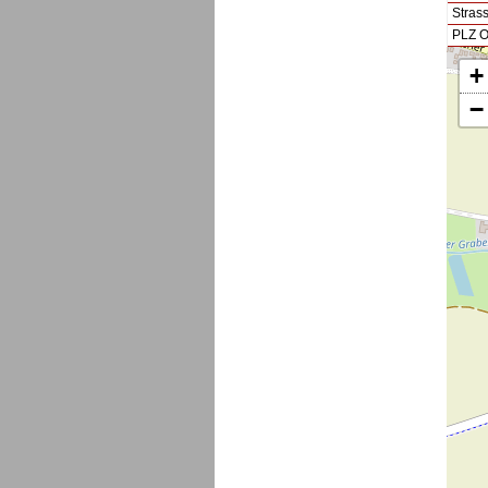
Stras
PLZ O
+
−