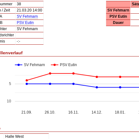
lnummer
38
Sät
/ Zeit
21.03.20 14:00
SV Fehmarn
 A
SV Fehmarn
PSV Eutin
 B
PSV Eutin
Dauer
hter
SV Fehmarn
dsrichter
nis
-:-
llenverlauf
SV Fehmarn
PSV Eutin
5
10
21.09.
26.10.
16.11.
14.12.
18.01.
e
Halle West