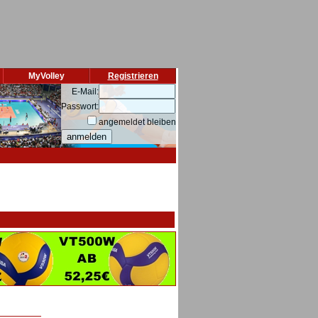
MyVolley
Registrieren
E-Mail:
Passwort:
angemeldet bleiben