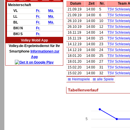
Datum
Zeit
Nr.
Team 
Meisterschaft
21.09.19
14:00
5
TSV Schleswi
VL
Fr.
Mä.
21.09.19
14:00
6
TSV Schleswi
LL
Fr.
Mä.
26.10.19
14:00
10
TSV Schleswi
BL
Fr.
Mä.
26.10.19
14:00
12
TSV Schleswi
BKl N
Fr.
16.11.19
14:00
14
TSV Schleswi
BKl S
Fr.
16.11.19
14:00
15
TSV Schleswi
Volley Mobil App
14.12.19
14:00
23
TSV Schleswi
Volley.de-Ergebnisdienst für Ihr
14.12.19
14:00
24
TSV Schleswi
Smartphone
Informationen zur
18.01.20
14:00
25
TSV Schleswi
App
18.01.20
14:00
27
TSV Schleswi
15.02.20
14:00
31
TSV Schleswi
15.02.20
14:00
32
TSV Schleswi
📅 Heimspiele
📅 alle Spiele
Tabellenverlauf
5