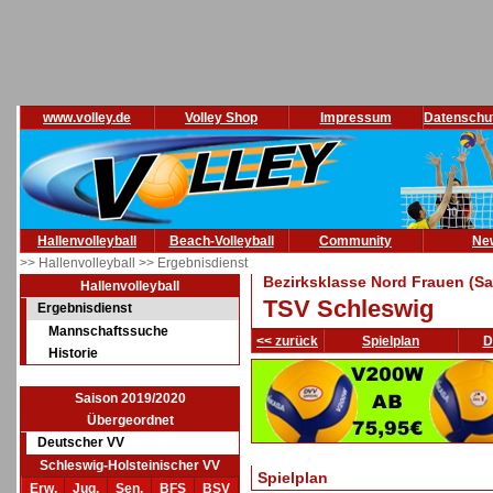
www.volley.de
Volley Shop
Impressum
Datenschu
Hallenvolleyball
Beach-Volleyball
Community
Ne
>> Hallenvolleyball
>> Ergebnisdienst
Bezirksklasse Nord Frauen (Sa
Hallenvolleyball
TSV Schleswig
Ergebnisdienst
Mannschaftssuche
<< zurück
Spielplan
D
Historie
Saison 2019/2020
Übergeordnet
Deutscher VV
Schleswig-Holsteinischer VV
Spielplan
Erw.
Jug.
Sen.
BFS
BSV