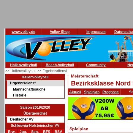
www.volley.de
Volley Shop
Impressum
Datenschu
Hallenvolleyball
Beach-Volleyball
Community
Ne
>> Hallenvolleyball
>> Ergebnisdienst
Meisterschaft
Hallenvolleyball
Bezirksklasse Nord 
Ergebnisdienst
Mannschaftssuche
Aktuell
Spielplan
Prognose
St
Historie
Saison 2019/2020
Übergeordnet
Deutscher VV
Schleswig-Holsteinischer VV
Spielplan
Erw.
Jug.
Sen.
BFS
BSV