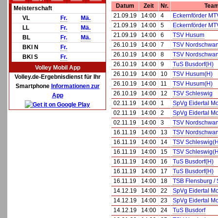
Datum
Zeit
Nr.
Tea
Meisterschaft
21.09.19
14:00
4
Eckernförder MT
VL
Fr.
Mä.
21.09.19
14:00
5
Eckernförder MT
LL
Fr.
Mä.
21.09.19
14:00
6
TSV Husum
BL
Fr.
Mä.
26.10.19
14:00
7
TSV Nordschwan
BKl N
Fr.
26.10.19
14:00
8
TSV Nordschwan
BKl S
Fr.
26.10.19
14:00
9
TuS Busdorf(H)
Volley Mobil App
26.10.19
14:00
10
TSV Husum(H)
Volley.de-Ergebnisdienst für Ihr
26.10.19
14:00
11
TSV Husum(H)
Smartphone
Informationen zur
26.10.19
14:00
12
TSV Schleswig
App
02.11.19
14:00
1
SpVg Eidertal Mo
02.11.19
14:00
2
SpVg Eidertal Mo
02.11.19
14:00
3
TSV Nordschwan
16.11.19
14:00
13
TSV Nordschwan
16.11.19
14:00
14
TSV Schleswig(H
16.11.19
14:00
15
TSV Schleswig(H
16.11.19
14:00
16
TuS Busdorf(H)
16.11.19
14:00
17
TuS Busdorf(H)
16.11.19
14:00
18
TSB Flensburg / 
14.12.19
14:00
22
SpVg Eidertal Mo
14.12.19
14:00
23
SpVg Eidertal Mo
14.12.19
14:00
24
TuS Busdorf