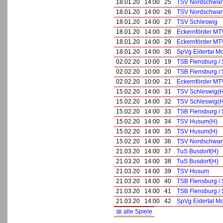
18.01.20
14:00
25
TSV Nordschwan
18.01.20
14:00
26
TSV Nordschwan
18.01.20
14:00
27
TSV Schleswig
18.01.20
14:00
28
Eckernförder MT
18.01.20
14:00
29
Eckernförder MT
18.01.20
14:00
30
SpVg Eidertal Mo
02.02.20
10:00
19
TSB Flensburg / 
02.02.20
10:00
20
TSB Flensburg / 
02.02.20
10:00
21
Eckernförder MT
15.02.20
14:00
31
TSV Schleswig(H
15.02.20
14:00
32
TSV Schleswig(H
15.02.20
14:00
33
TSB Flensburg / 
15.02.20
14:00
34
TSV Husum(H)
15.02.20
14:00
35
TSV Husum(H)
15.02.20
14:00
36
TSV Nordschwan
21.03.20
14:00
37
TuS Busdorf(H)
21.03.20
14:00
38
TuS Busdorf(H)
21.03.20
14:00
39
TSV Husum
21.03.20
14:00
40
TSB Flensburg / 
21.03.20
14:00
41
TSB Flensburg / 
21.03.20
14:00
42
SpVg Eidertal Mo
📅 alle Spiele