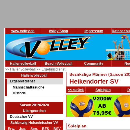
www.volley.de
Volley Shop
Impressum
Datenschu
Hallenvolleyball
Beach-Volleyball
Community
Ne
>> Hallenvolleyball
>> Ergebnisdienst
Bezirksliga Männer (Saison 20
Hallenvolleyball
Heikendorfer SV
Ergebnisdienst
Mannschaftssuche
<< zurück
Spielplan
D
Historie
Saison 2019/2020
Übergeordnet
Deutscher VV
Schleswig-Holsteinischer VV
Spielplan
Erw.
Jug.
Sen.
BFS
BSV