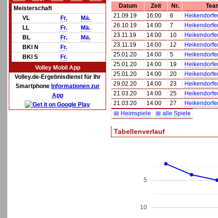
Datum
Zeit
Nr.
Tea
Meisterschaft
21.09.19
16:00
6
Heikendorfe
VL
Fr.
Mä.
26.10.19
14:00
7
Heikendorfe
LL
Fr.
Mä.
23.11.19
14:00
10
Heikendorfe
BL
Fr.
Mä.
23.11.19
14:00
12
Heikendorfe
BKl N
Fr.
25.01.20
14:00
5
Heikendorfe
BKl S
Fr.
25.01.20
14:00
19
Heikendorfe
Volley Mobil App
25.01.20
14:00
20
Heikendorfe
Volley.de-Ergebnisdienst für Ihr
29.02.20
14:00
23
Heikendorfe
Smartphone
Informationen zur
21.03.20
14:00
25
Heikendorfe
App
21.03.20
14:00
27
Heikendorfe
📅 Heimspiele
📅 alle Spiele
Tabellenverlauf
5
10